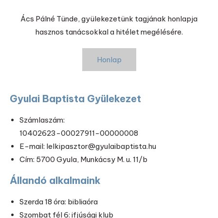
Ács Pálné Tünde, gyülekezetünk tagjának honlapja
hasznos tanácsokkal a hitélet megélésére.
Honlap
Gyulai Baptista Gyülekezet
Számlaszám:
10402623-00027911-00000008
E-mail: lelkipasztor@gyulaibaptista.hu
Cím: 5700 Gyula, Munkácsy M. u. 11/b
Állandó alkalmaink
Szerda 18 óra: bibliaóra
Szombat fél 6: ifjúsági klub