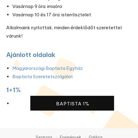
Vasárnap 9 óra: imaóra
Vasárnap 10 és 17 óra: istentisztelet
Alkalmaink nyitottak, minden érdeklődőt szeretettel
várunk!
Ajánlott oldalak
Magyarországi Baptista Egyház
Baptista Szeretetszolgálat
1+1%
BAPTISTA 1%
Sermons
Események
Galéria