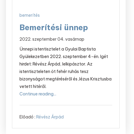
bemerítés
Bemerítési ünnep
2022. szeptember 04. vasárnap
Ünnepi istentisztelet a Gyulai Baptista
Gyülekezetben 2022. szeptember 4-én. Igét
hirdet: Révész Árpád, lelkipásztor. Az
istentiszteleten öt fehér ruhás tesz
bizonyságot megtéréséről és Jézus Krisztusba
vetett hitéről.
Continue reading...
Előadó :
Révész Árpád