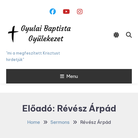
Skip
To
Content
"mi a megfeszített Krisztust
hirdetjük"
Menu
Előadó:
Révész Árpád
Home
Sermons
Révész Árpád