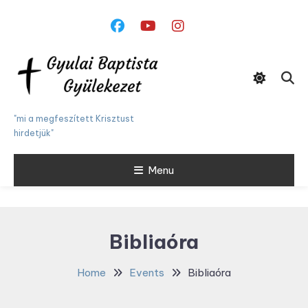
Skip
To
Content
"mi a megfeszített Krisztust
hirdetjük"
Menu
Bibliaóra
Home
Events
Bibliaóra