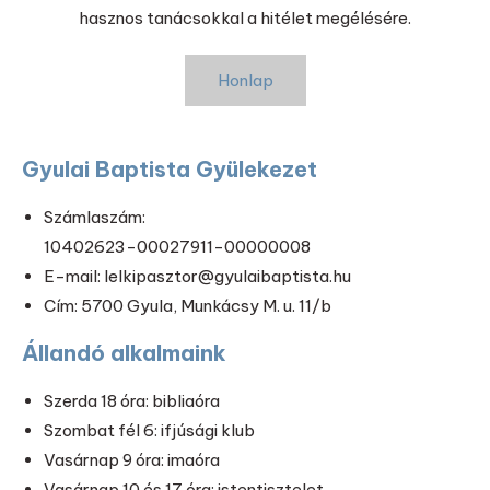
hasznos tanácsokkal a hitélet megélésére.
Honlap
Gyulai Baptista Gyülekezet
Számlaszám:
10402623-00027911-00000008
E-mail: lelkipasztor@gyulaibaptista.hu
Cím: 5700 Gyula, Munkácsy M. u. 11/b
Állandó alkalmaink
Szerda 18 óra: bibliaóra
Szombat fél 6: ifjúsági klub
Vasárnap 9 óra: imaóra
Vasárnap 10 és 17 óra: istentisztelet