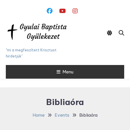
Skip
To
Content
"mi a megfeszített Krisztust
hirdetjük"
Menu
Bibliaóra
Home
Events
Bibliaóra