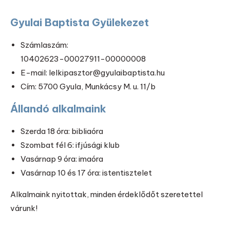
Gyulai Baptista Gyülekezet
Számlaszám:
10402623-00027911-00000008
E-mail: lelkipasztor@gyulaibaptista.hu
Cím: 5700 Gyula, Munkácsy M. u. 11/b
Állandó alkalmaink
Szerda 18 óra: bibliaóra
Szombat fél 6: ifjúsági klub
Vasárnap 9 óra: imaóra
Vasárnap 10 és 17 óra: istentisztelet
Alkalmaink nyitottak, minden érdeklődőt szeretettel
várunk!