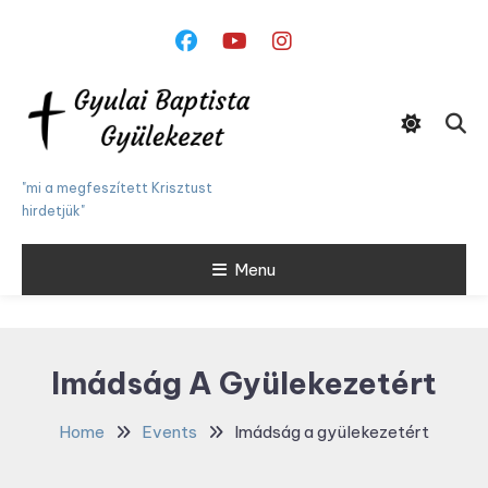
Skip
To
Content
"mi a megfeszített Krisztust
hirdetjük"
Menu
Imádság A Gyülekezetért
Home
Events
Imádság a gyülekezetért