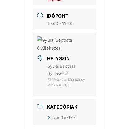
IDŐPONT
10:00 - 11:30
HELYSZÍN
Gyulai Baptista
Gyülekezet
5700 Gyula, Munkácsy
Mihály u. 11/b
KATEGÓRIÁK
Istentisztelet