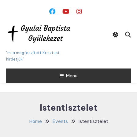
Skip
To
Content
"mi a megfeszített Krisztust
hirdetjük"
Menu
Istentisztelet
Home
Events
Istentisztelet