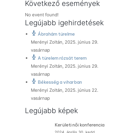
Következő események
No event found!
Legújabb igehirdetések
Ábrahám türelme
Merényi Zoltán
,
2025. június 29.
vasárnap
A türelem rózsát terem
Merényi Zoltán
,
2025. június 29.
vasárnap
Békesség a viharban
Merényi Zoltán
,
2025. június 22.
vasárnap
Legújabb képek
Kerületi női konferencia
2024. április 30. kedd