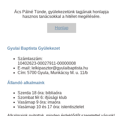
Ács Pálné Tünde, gyülekezetünk tagjának honlapja
hasznos tanácsokkal a hitélet megélésére.
Honlap
Gyulai Baptista Gyülekezet
Számlaszám:
10402623-00027911-00000008
E-mail: lelkipasztor@gyulaibaptista.hu
Cím: 5700 Gyula, Munkácsy M. u. 11/b
Állandó alkalmaink
Szerda 18 óra: bibliaóra
Szombat fél 6: ifjúsági klub
Vasárnap 9 óra: imaóra
Vasárnap 10 és 17 óra: istentisztelet
Alkalmaink nyitottak, minden érdeklődőt szeretettel várunk!