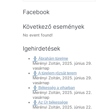
Facebook
Következő események
No event found!
Igehirdetések
Ábrahám türelme
Merényi Zoltán
,
2025. június 29.
vasárnap
A türelem rózsát terem
Merényi Zoltán
,
2025. június 29.
vasárnap
Békesség a viharban
Merényi Zoltán
,
2025. június 22.
vasárnap
Az Úr békessége
Merényi Zoltán
,
2025. június 22.