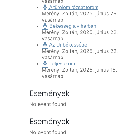
vasárnap
A türelem rózsát terem
Merényi Zoltán
,
2025. június 29.
vasárnap
Békesség a viharban
Merényi Zoltán
,
2025. június 22.
vasárnap
Az Úr békessége
Merényi Zoltán
,
2025. június 22.
vasárnap
Teljes öröm
Merényi Zoltán
,
2025. június 15.
vasárnap
Események
No event found!
Események
No event found!