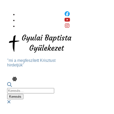
Skip
To
Content
"mi a megfeszített Krisztust
hirdetjük"
Keresés:
Menu