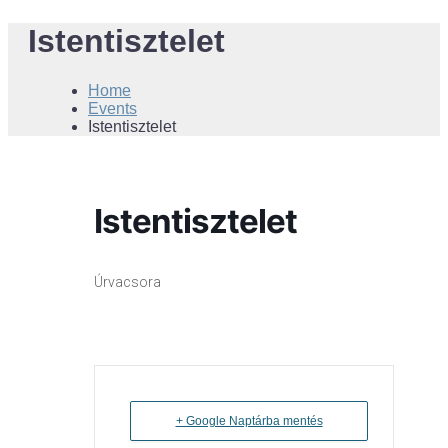
Istentisztelet
Home
Events
Istentisztelet
Istentisztelet
Úrvacsora
+ Google Naptárba mentés