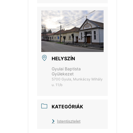
HELYSZÍN
Gyulai Baptista
Gyülekezet
5700 Gyula, Munkácsy Mihály
u. 11/b
KATEGÓRIÁK
Istentisztelet