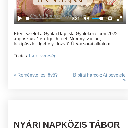
-1:49:31
Play
Mute
Settings
Ent
full
Istentisztelet a Gyulai Baptista Gyülekezetben 2022.
augusztus 7-én. Igét hirdet: Merényi Zoltán,
lelkipásztor. Igehely. Józs 7. Úrvacsorai alkalom
Topics:
harc
,
vereség
« Reményteljes jövő?
Bibliai harcok: Aj bevétele
»
NYÁRI NAPKÖZIS TÁBOR