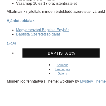
Vasárnap 10 és 17 óra: istentisztelet
Alkalmaink nyitottak, minden érdeklődőt szeretettel várunk!
Ajánlott oldalak
Magyarországi Baptista Egyház
Baptista Szeretetszolgálat
1+1%
BAPTISTA 1%
Sermons
Események
Galéria
Minden jog fenntartva
|
Theme: wp-diary by
Mystery Theme