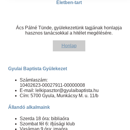
Életben-tart
Ács Pálné Tünde, gyülekezetünk tagjának honlapja
hasznos tanácsokkal a hitélet megélésére.
Honlap
Gyulai Baptista Gyülekezet
Számlaszám:
10402623-00027911-00000008
E-mail: lelkipasztor@gyulaibaptista.hu
Cím: 5700 Gyula, Munkácsy M. u. 11/b
Állandó alkalmaink
Szerda 18 óra: bibliaóra
Szombat fél 6: ifjúsági klub
Vasárnap 9 óra: imaóra