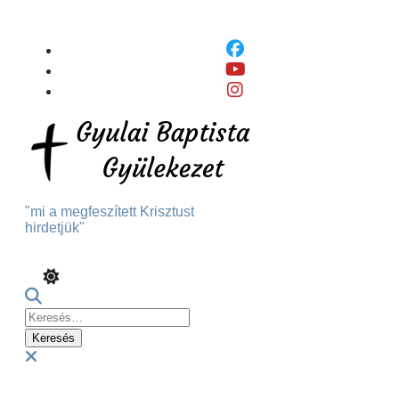
Skip
To
Content
"mi a megfeszített Krisztust
hirdetjük"
Keresés:
Menu