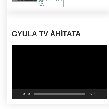
GYULA TV ÁHÍTATA
Videólejátszó
00:00
05:16