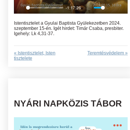
-1:17:26
Play
Mute
Settings
Ent
full
Istentisztelet a Gyulai Baptista Gyülekezetben 2024.
szeptember 15-én. Igét hirdet: Timár Csaba, presbiter.
Igehely: Lk 4,31-37.
« Istentisztelet, Isten
Teremtésvédelem »
tisztelete
NYÁRI NAPKÖZIS TÁBOR