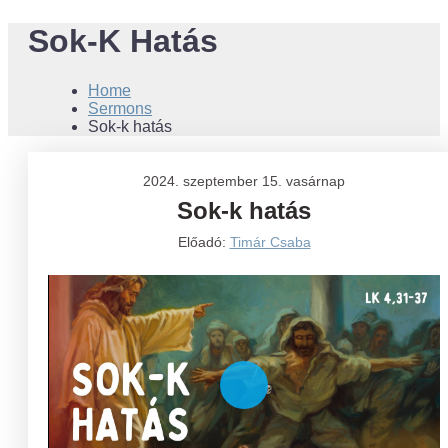
Sok-K Hatás
Home
Sermons
Sok-k hatás
2024. szeptember 15. vasárnap
Sok-k hatás
Előadó:
Timár Csaba
Play