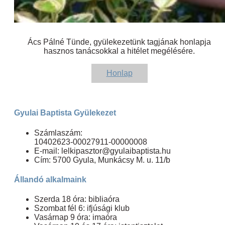
Ács Pálné Tünde, gyülekezetünk tagjának honlapja
hasznos tanácsokkal a hitélet megélésére.
Honlap
Gyulai Baptista Gyülekezet
Számlaszám:
10402623-00027911-00000008
E-mail: lelkipasztor@gyulaibaptista.hu
Cím: 5700 Gyula, Munkácsy M. u. 11/b
Állandó alkalmaink
Szerda 18 óra: bibliaóra
Szombat fél 6: ifjúsági klub
Vasárnap 9 óra: imaóra