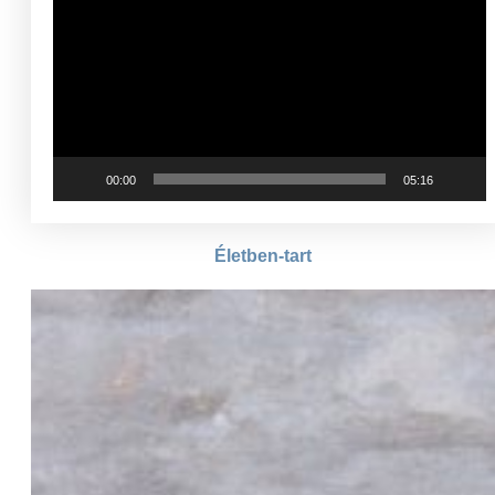
00:00
05:16
Életben-tart