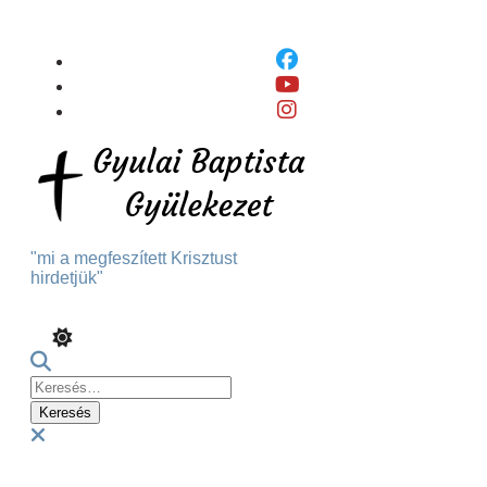
Skip
To
Content
"mi a megfeszített Krisztust
hirdetjük"
Keresés:
Menu