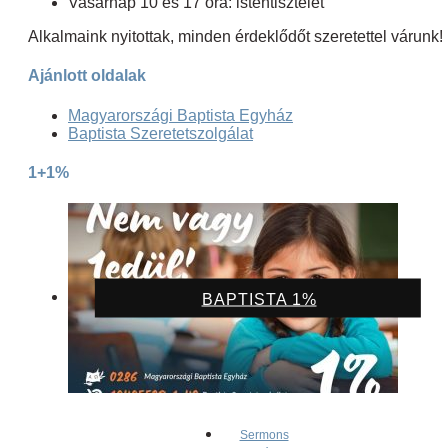
Vasárnap 10 és 17 óra: istentisztelet
Alkalmaink nyitottak, minden érdeklődőt szeretettel várunk!
Ajánlott oldalak
Magyarországi Baptista Egyház
Baptista Szeretetszolgálat
1+1%
BAPTISTA 1%
Sermons