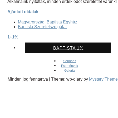
Alkalmaink nyitottak, minden érdeklődőt szeretettel várunk!
Ajánlott oldalak
Magyarországi Baptista Egyház
Baptista Szeretetszolgálat
1+1%
BAPTISTA 1%
Sermons
Események
Galéria
Minden jog fenntartva
|
Theme: wp-diary by
Mystery Theme