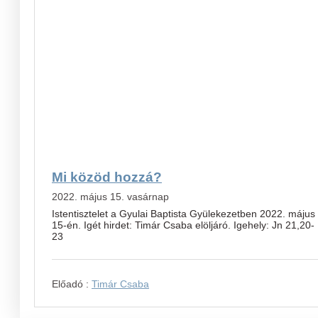
Mi közöd hozzá?
2022. május 15. vasárnap
Istentisztelet a Gyulai Baptista Gyülekezetben 2022. május
15-én. Igét hirdet: Timár Csaba elöljáró. Igehely: Jn 21,20-
23
Előadó :
Timár Csaba