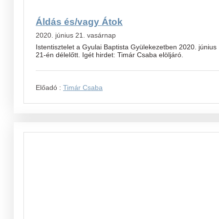
Áldás és/vagy Átok
2020. június 21. vasárnap
Istentisztelet a Gyulai Baptista Gyülekezetben 2020. június
21-én délelőtt. Igét hirdet: Timár Csaba elöljáró.
Előadó :
Timár Csaba