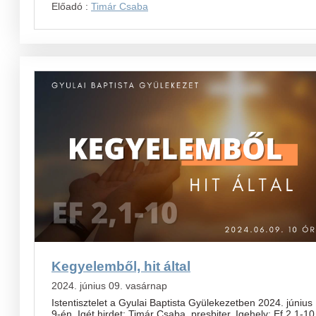
Előadó :
Timár Csaba
Kegyelemből, hit által
2024. június 09. vasárnap
Istentisztelet a Gyulai Baptista Gyülekezetben 2024. június
9-én. Igét hirdet: Timár Csaba, presbiter. Igehely: Ef 2,1-10