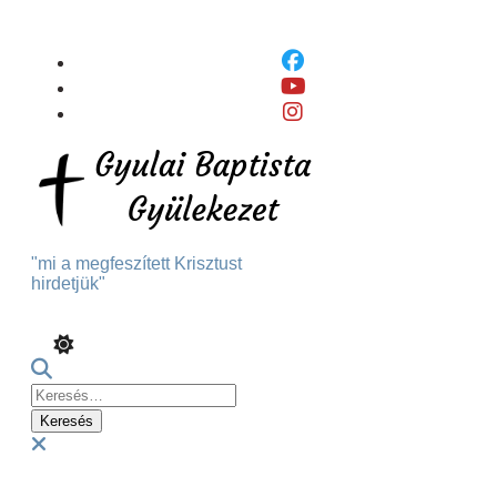
Skip
To
Content
"mi a megfeszített Krisztust
hirdetjük"
Keresés:
Menu