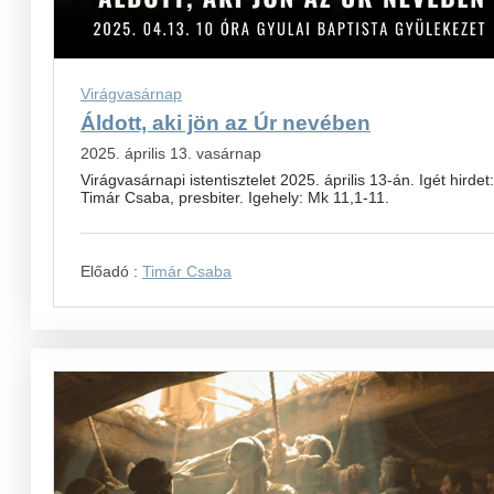
Virágvasárnap
Áldott, aki jön az Úr nevében
2025. április 13. vasárnap
Virágvasárnapi istentisztelet 2025. április 13-án. Igét hirdet:
Timár Csaba, presbiter. Igehely: Mk 11,1-11.
Előadó :
Timár Csaba