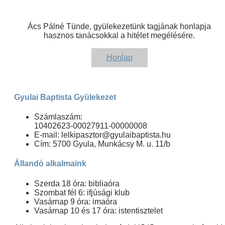
Ács Pálné Tünde, gyülekezetünk tagjának honlapja
hasznos tanácsokkal a hitélet megélésére.
Honlap
Gyulai Baptista Gyülekezet
Számlaszám:
10402623-00027911-00000008
E-mail: lelkipasztor@gyulaibaptista.hu
Cím: 5700 Gyula, Munkácsy M. u. 11/b
Állandó alkalmaink
Szerda 18 óra: bibliaóra
Szombat fél 6: ifjúsági klub
Vasárnap 9 óra: imaóra
Vasárnap 10 és 17 óra: istentisztelet