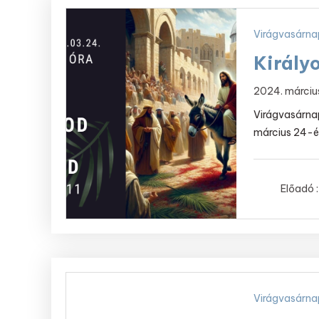
Virágvasárna
Király
2024. márciu
Virágvasárnap
március 24-én.
Előadó :
Virágvasárna