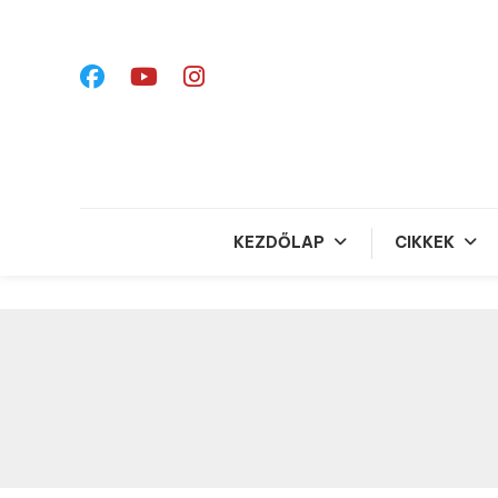
Skip
To
Content
KEZDŐLAP
CIKKEK