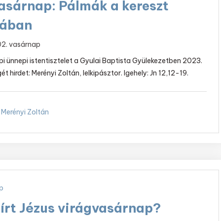
asárnap: Pálmák a kereszt
kában
 02. vasárnap
i ünnepi istentisztelet a Gyulai Baptista Gyülekezetben 2023.
gét hirdet: Merényi Zoltán, lelkipásztor. Igehely: Jn 12,12-19.
Merényi Zoltán
p
sírt Jézus virágvasárnap?