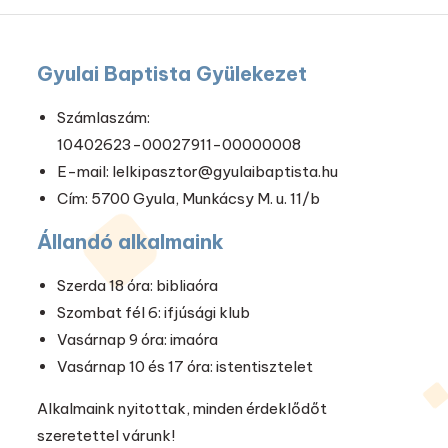
Gyulai Baptista Gyülekezet
Számlaszám:
10402623-00027911-00000008
E-mail: lelkipasztor@gyulaibaptista.hu
Cím: 5700 Gyula, Munkácsy M. u. 11/b
Állandó alkalmaink
Szerda 18 óra: bibliaóra
Szombat fél 6: ifjúsági klub
Vasárnap 9 óra: imaóra
Vasárnap 10 és 17 óra: istentisztelet
Alkalmaink nyitottak, minden érdeklődőt
szeretettel várunk!