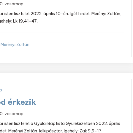
 10. vasárnap
 istentisztelet 2022. április 10-én. Igét hirdet: Merényi Zoltán,
Igehely: Lk 19,41-47.
Merényi Zoltán
p
od érkezik
 10. vasárnap
i istentisztelet a Gyulai Baptista Gyülekezetben 2022. április
rdet: Merényi Zoltán, lelkipásztor. Igehely: Zak 9,9-17.