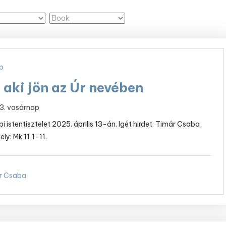
p
 aki jön az Úr nevében
13. vasárnap
 istentisztelet 2025. április 13-án. Igét hirdet: Timár Csaba,
ely: Mk 11,1-11.
r Csaba