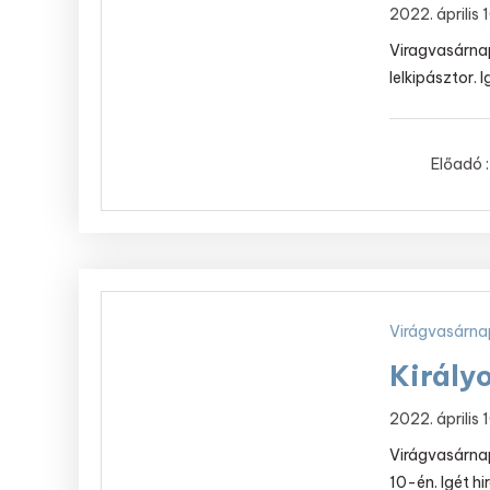
2022. április
Viragvasárnapi
lelkipásztor. 
Előadó :
Virágvasárna
Király
2022. április
Virágvasárnap
10-én. Igét hi