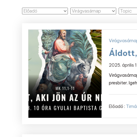
Virágvasárna
Áldott,
2025. április 
Virágvasárnapi
presbiter. Igeh
Előadó :
Timá