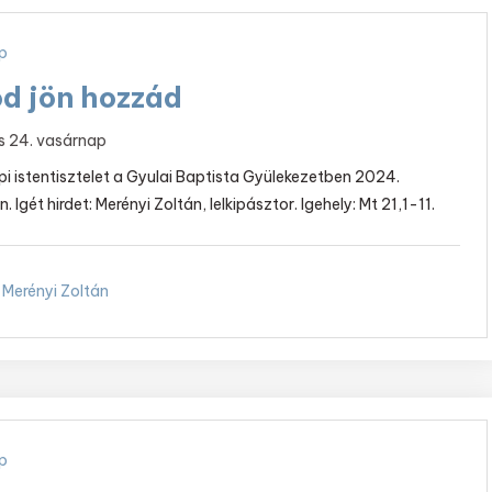
p
od jön hozzád
s 24. vasárnap
i istentisztelet a Gyulai Baptista Gyülekezetben 2024.
 Igét hirdet: Merényi Zoltán, lelkipásztor. Igehely: Mt 21,1-11.
Merényi Zoltán
p