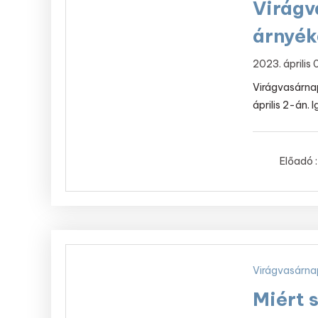
Virágv
árnyé
2023. április
Virágvasárnap
április 2-án. I
Előadó :
Virágvasárna
Miért 