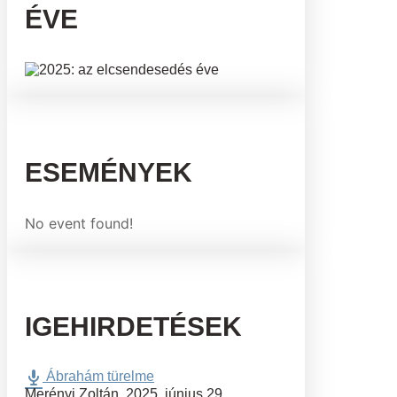
ÉVE
ESEMÉNYEK
No event found!
IGEHIRDETÉSEK
Ábrahám türelme
Merényi Zoltán
,
2025. június 29.