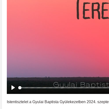
Play
Istentisztelet a Gyulai Baptista Gyülekezetben 2024. szeptem