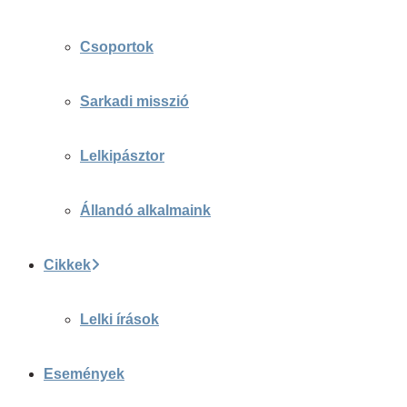
Csoportok
Sarkadi misszió
Lelkipásztor
Állandó alkalmaink
Cikkek
Lelki írások
Események