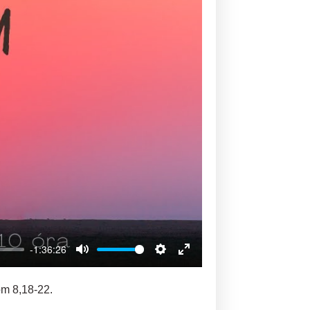
-1:36:26
Mute
Settings
Enter
fullscreen
om 8,18-22.