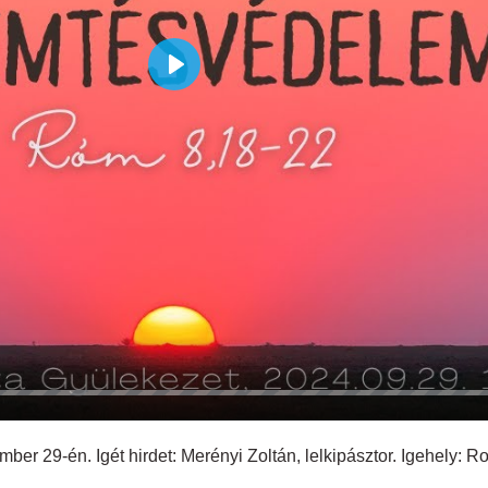
Play
ber 29-én. Igét hirdet: Merényi Zoltán, lelkipásztor. Igehely: R