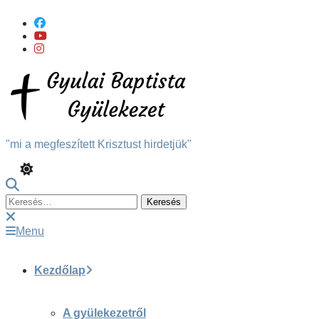
Skip
To
Content
"mi a megfeszített Krisztust hirdetjük"
Keresés:
Menu
Kezdőlap
A gyülekezetről