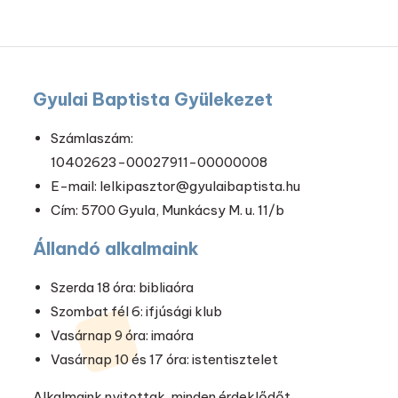
Gyulai Baptista Gyülekezet
Számlaszám:
10402623-00027911-00000008
E-mail: lelkipasztor@gyulaibaptista.hu
Cím: 5700 Gyula, Munkácsy M. u. 11/b
Állandó alkalmaink
Szerda 18 óra: bibliaóra
Szombat fél 6: ifjúsági klub
Vasárnap 9 óra: imaóra
Vasárnap 10 és 17 óra: istentisztelet
Alkalmaink nyitottak, minden érdeklődőt