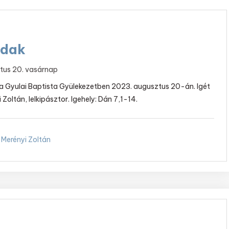
adak
tus 20. vasárnap
t a Gyulai Baptista Gyülekezetben 2023. augusztus 20-án. Igét
i Zoltán, lelkipásztor. Igehely: Dán 7,1-14.
Merényi Zoltán