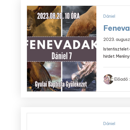
Dániel
Fenev
2023. augusz
Istentisztele
hirdet: Merény
Előadó :
Dániel