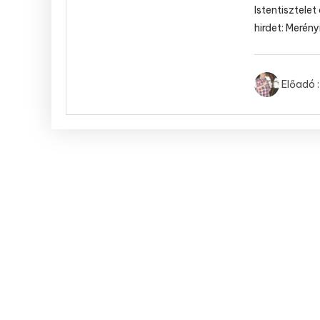
Istentisztele
hirdet: Merényi
Előadó :