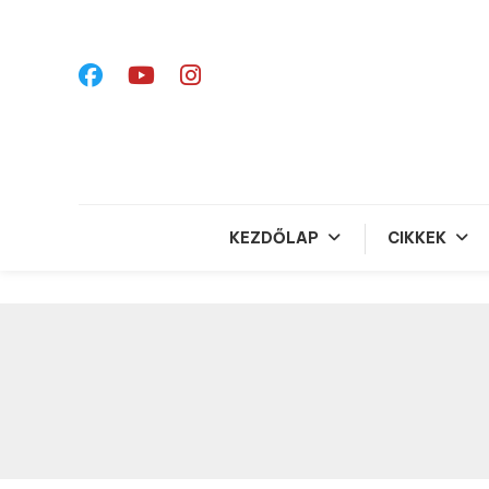
Skip
To
Content
KEZDŐLAP
CIKKEK