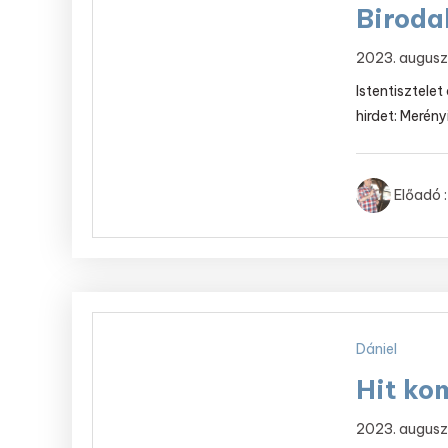
Birod
2023. augusz
Istentisztele
hirdet: Merényi
Előadó :
Dániel
Hit ko
2023. augusz