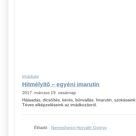
Imádság
Hitmélyítő – egyéni imarutin
2017. március 19. vasárnap
Hálaadás, dicsőítés, kérés, bűnvallás. Imarutin, szokásaink
Téves elképzeléseink az imádkozásról.
Előadó :
Nemeshegyi-Horváth György