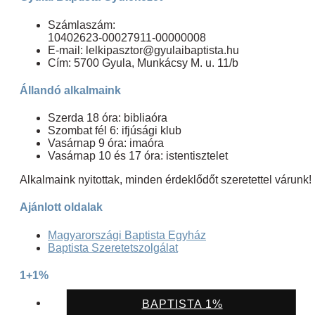
Számlaszám:
10402623-00027911-00000008
E-mail: lelkipasztor@gyulaibaptista.hu
Cím: 5700 Gyula, Munkácsy M. u. 11/b
Állandó alkalmaink
Szerda 18 óra: bibliaóra
Szombat fél 6: ifjúsági klub
Vasárnap 9 óra: imaóra
Vasárnap 10 és 17 óra: istentisztelet
Alkalmaink nyitottak, minden érdeklődőt szeretettel várunk!
Ajánlott oldalak
Magyarországi Baptista Egyház
Baptista Szeretetszolgálat
1+1%
BAPTISTA 1%