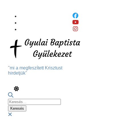
Skip
To
Content
"mi a megfeszített Krisztust
hirdetjük"
Keresés:
Menu