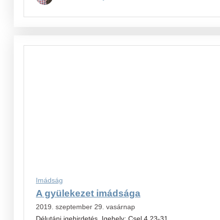
Imádság
A gyülekezet imádsága
2019. szeptember 29. vasárnap
Délutáni igehirdetés. Igehely: Csel 4,23-31