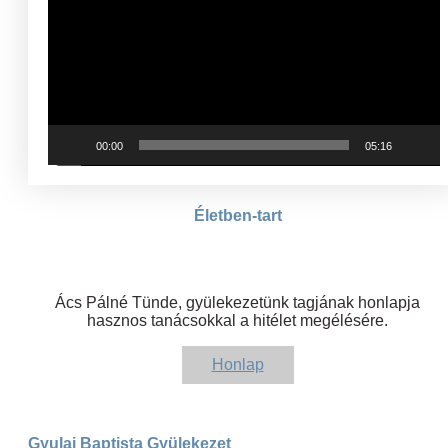
00:00
05:16
Életben-tart
Ács Pálné Tünde, gyülekezetünk tagjának honlapja
hasznos tanácsokkal a hitélet megélésére.
Honlap
Gyulai Baptista Gyülekezet