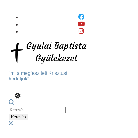
Skip
To
Content
"mi a megfeszített Krisztust
hirdetjük"
Keresés:
Menu