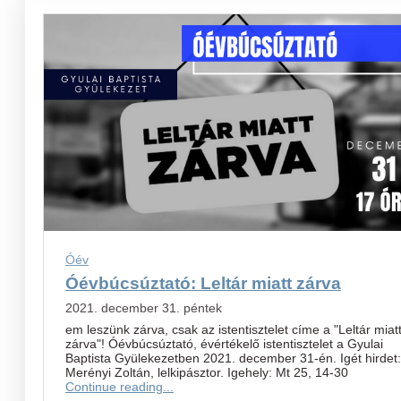
Óév
Óévbúcsúztató: Leltár miatt zárva
2021. december 31. péntek
em leszünk zárva, csak az istentisztelet címe a "Leltár miat
zárva"! Óévbúcsúztató, évértékelő istentisztelet a Gyulai
Baptista Gyülekezetben 2021. december 31-én. Igét hirdet:
Merényi Zoltán, lelkipásztor. Igehely: Mt 25, 14-30
Continue reading...