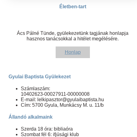
Életben-tart
Ács Pálné Tünde, gyülekezetünk tagjának honlapja
hasznos tanácsokkal a hitélet megélésére.
Honlap
Gyulai Baptista Gyülekezet
Számlaszám:
10402623-00027911-00000008
E-mail: lelkipasztor@gyulaibaptista.hu
Cím: 5700 Gyula, Munkácsy M. u. 11/b
Állandó alkalmaink
Szerda 18 óra: bibliaóra
Szombat fél 6: ifjúsági klub