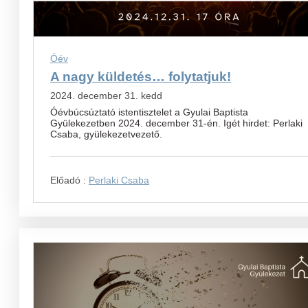
Óév
A nagy küldetés… folytatjuk!
2024. december 31. kedd
Óévbúcsúztató istentisztelet a Gyulai Baptista
Gyülekezetben 2024. december 31-én. Igét hirdet: Perlaki
Csaba, gyülekezetvezető.
Előadó :
Perlaki Csaba