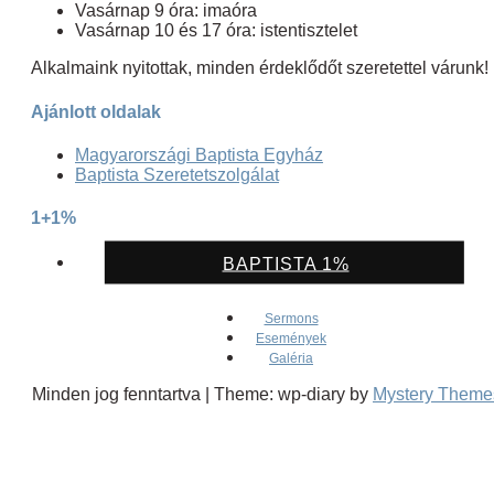
Vasárnap 9 óra: imaóra
Vasárnap 10 és 17 óra: istentisztelet
Alkalmaink nyitottak, minden érdeklődőt szeretettel várunk!
Ajánlott oldalak
Magyarországi Baptista Egyház
Baptista Szeretetszolgálat
1+1%
BAPTISTA 1%
Sermons
Események
Galéria
Minden jog fenntartva
|
Theme: wp-diary by
Mystery Theme