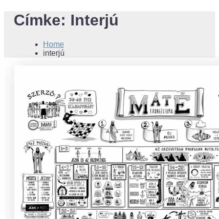
Címke:
Interjú
Home
interjú