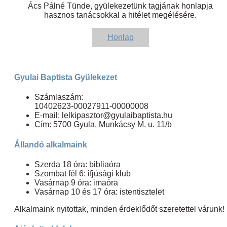
Ács Pálné Tünde, gyülekezetünk tagjának honlapja
hasznos tanácsokkal a hitélet megélésére.
Honlap
Gyulai Baptista Gyülekezet
Számlaszám:
10402623-00027911-00000008
E-mail: lelkipasztor@gyulaibaptista.hu
Cím: 5700 Gyula, Munkácsy M. u. 11/b
Állandó alkalmaink
Szerda 18 óra: bibliaóra
Szombat fél 6: ifjúsági klub
Vasárnap 9 óra: imaóra
Vasárnap 10 és 17 óra: istentisztelet
Alkalmaink nyitottak, minden érdeklődőt szeretettel várunk!