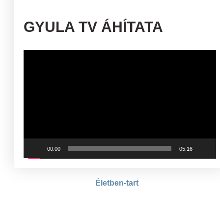
GYULA TV ÁHÍTATA
Videólejátszó
00:00
05:16
Életben-tart