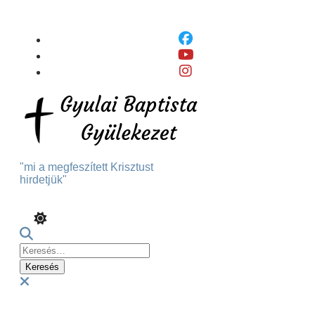
Skip
To
Content
"mi a megfeszített Krisztust
hirdetjük"
Keresés:
Menu