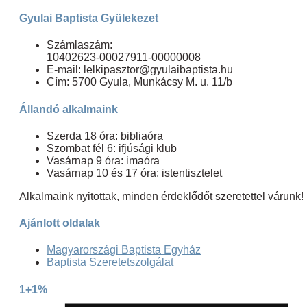
Gyulai Baptista Gyülekezet
Számlaszám:
10402623-00027911-00000008
E-mail: lelkipasztor@gyulaibaptista.hu
Cím: 5700 Gyula, Munkácsy M. u. 11/b
Állandó alkalmaink
Szerda 18 óra: bibliaóra
Szombat fél 6: ifjúsági klub
Vasárnap 9 óra: imaóra
Vasárnap 10 és 17 óra: istentisztelet
Alkalmaink nyitottak, minden érdeklődőt szeretettel várunk!
Ajánlott oldalak
Magyarországi Baptista Egyház
Baptista Szeretetszolgálat
1+1%