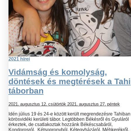
2021 hírei
Vidámság és komolyság,
döntések és megtérések a Tahi
táborban
2021. augusztus 12. csütörtök
2021. augusztus 27. péntek
Idén július 19 és 24-e között került megrendezésre Tahiban
körösvidéki kerületi tábor. Legtöbben Békésről és Gyuláról
érkeztek, de csatlakoztak hozzánk Békéscsabáról,
Kondorosról, Kétsopronyból, Kétegyházáról, Méhkerékről,