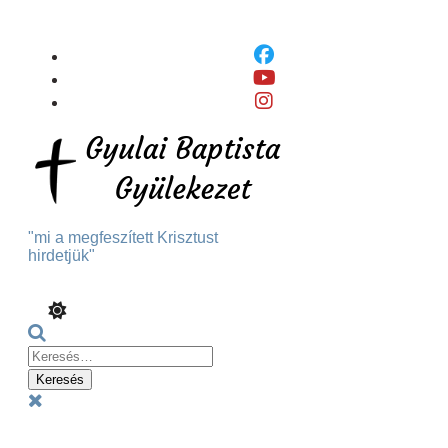
Skip
To
Content
"mi a megfeszített Krisztust
hirdetjük"
Keresés:
Menu