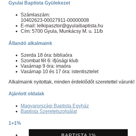
Gyulai Baptista Gyülekezet
Számlaszám:
10402623-00027911-00000008
E-mail: lelkipasztor@gyulaibaptista.hu
Cím: 5700 Gyula, Munkácsy M. u. 11/b
Állandó alkalmaink
Szerda 18 óra: bibliaóra
Szombat fél 6: ifjúsági klub
Vasárnap 9 óra: imaóra
Vasárnap 10 és 17 óra: istentisztelet
Alkalmaink nyitottak, minden érdeklődőt szeretettel várunk!
Ajánlott oldalak
Magyarországi Baptista Egyház
Baptista Szeretetszolgálat
1+1%
BAPTISTA 1%