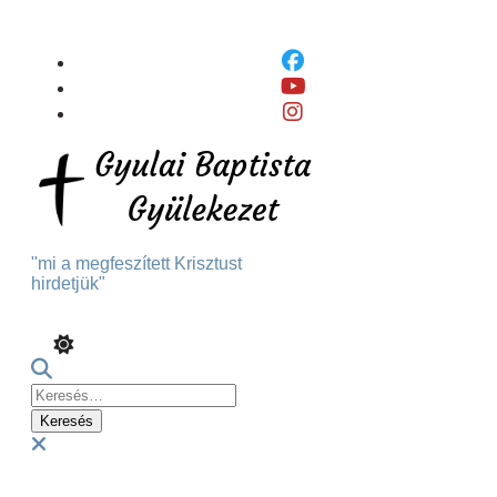
Skip
To
Content
"mi a megfeszített Krisztust
hirdetjük"
Keresés:
Menu