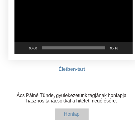
00:00
05:16
Életben-tart
Ács Pálné Tünde, gyülekezetünk tagjának honlapja
hasznos tanácsokkal a hitélet megélésére.
Honlap