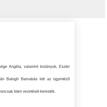
sége Angéla, valamint kislányuk, Eszter
 után Balogh Barnabás lett az ügyintéző
yancsak Isten vezetését keresték.