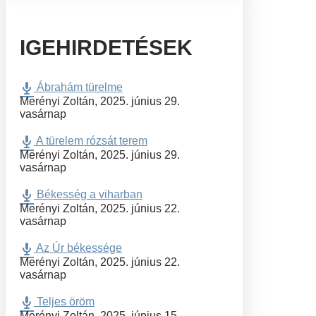
IGEHIRDETÉSEK
Ábrahám türelme
Merényi Zoltán
,
2025. június 29.
vasárnap
A türelem rózsát terem
Merényi Zoltán
,
2025. június 29.
vasárnap
Békesség a viharban
Merényi Zoltán
,
2025. június 22.
vasárnap
Az Úr békessége
Merényi Zoltán
,
2025. június 22.
vasárnap
Teljes öröm
Merényi Zoltán
,
2025. június 15.