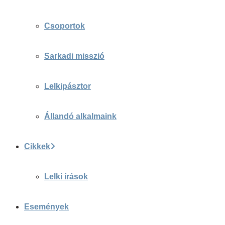
Csoportok
Sarkadi misszió
Lelkipásztor
Állandó alkalmaink
Cikkek
Lelki írások
Események