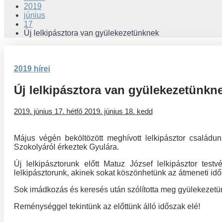
2019
június
17
Új lelkipásztora van gyülekezetünknek
2019 hírei
Új lelkipásztora van gyülekezetünkn
2019. június 17. hétfő
2019. június 18. kedd
Május végén beköltözött meghívott lelkipásztor családun
Szokolyáról érkeztek Gyulára.
Új lelkipásztorunk előtt Matuz József lelkipásztor tes
lelkipásztorunk, akinek sokat köszönhetünk az átmeneti i
Sok imádkozás és keresés után szólította meg gyülekezetün
Reménységgel tekintünk az előttünk álló időszak elé!