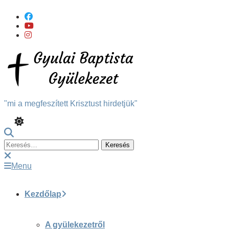
Skip
To
Content
"mi a megfeszített Krisztust hirdetjük"
Keresés:
Menu
Kezdőlap
A gyülekezetről