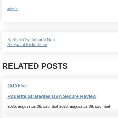
admin
Bejegyzés
Kerületi Családbarát Nap
Szolgálat Kiskőrösön
navigáció
RELATED POSTS
2019 hírei
Roulette Strategies USA Secure Review
2026. augusztus 08. szombat
2026. augusztus 08. szombat