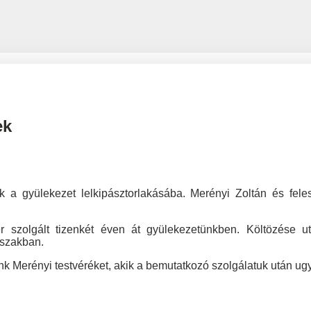
ek
k a gyülekezet lelkipásztorlakásába. Merényi Zoltán és fele
tvér szolgált tizenkét éven át gyülekezetünkben. Költözése
dőszakban.
k Merényi testvéréket, akik a bemutatkozó szolgálatuk után ug