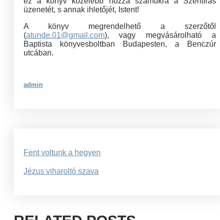
ez a könyv közelebb hozza számukra a Szentírás
üzenetét, s annak ihletőjét, Istent!
A könyv megrendelhető a szerzőtől
(
atunde.01@gmail.com
), vagy megvásárolható a
Baptista könyvesboltban Budapesten, a Benczúr
utcában.
admin
Bejegyzés
Fent voltunk a hegyen
navigáció
Jézus viharoltó szava