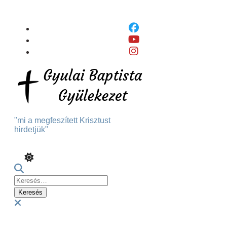
Skip
To
Content
"mi a megfeszített Krisztust
hirdetjük"
Keresés:
Menu