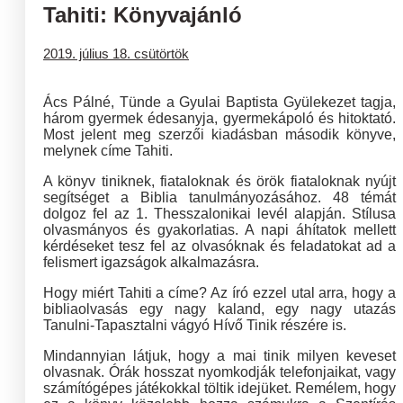
Tahiti: Könyvajánló
2019. július 18. csütörtök
Ács Pálné, Tünde a Gyulai Baptista Gyülekezet tagja,
három gyermek édesanyja, gyermekápoló és hitoktató.
Most jelent meg szerzői kiadásban második könyve,
melynek címe Tahiti.
A könyv tiniknek, fiataloknak és örök fiataloknak nyújt
segítséget a Biblia tanulmányozásához. 48 témát
dolgoz fel az 1. Thesszalonikai levél alapján. Stílusa
olvasmányos és gyakorlatias. A napi áhítatok mellett
kérdéseket tesz fel az olvasóknak és feladatokat ad a
felismert igazságok alkalmazásra.
Hogy miért Tahiti a címe? Az író ezzel utal arra, hogy a
bibliaolvasás egy nagy kaland, egy nagy utazás
Tanulni-Tapasztalni vágyó Hívő Tinik részére is.
Mindannyian látjuk, hogy a mai tinik milyen keveset
olvasnak. Órák hosszat nyomkodják telefonjaikat, vagy
számítógépes játékokkal töltik idejüket. Remélem, hogy