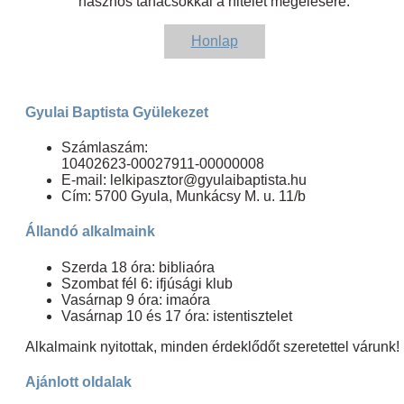
hasznos tanácsokkal a hitélet megélésére.
Honlap
Gyulai Baptista Gyülekezet
Számlaszám:
10402623-00027911-00000008
E-mail: lelkipasztor@gyulaibaptista.hu
Cím: 5700 Gyula, Munkácsy M. u. 11/b
Állandó alkalmaink
Szerda 18 óra: bibliaóra
Szombat fél 6: ifjúsági klub
Vasárnap 9 óra: imaóra
Vasárnap 10 és 17 óra: istentisztelet
Alkalmaink nyitottak, minden érdeklődőt szeretettel várunk!
Ajánlott oldalak