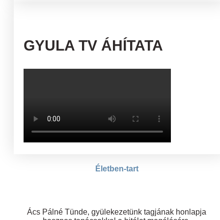
GYULA TV ÁHÍTATA
Életben-tart
Ács Pálné Tünde, gyülekezetünk tagjának honlapja