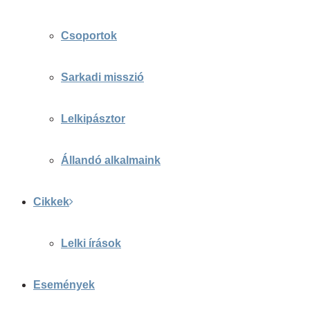
Csoportok
Sarkadi misszió
Lelkipásztor
Állandó alkalmaink
Cikkek
Lelki írások
Események