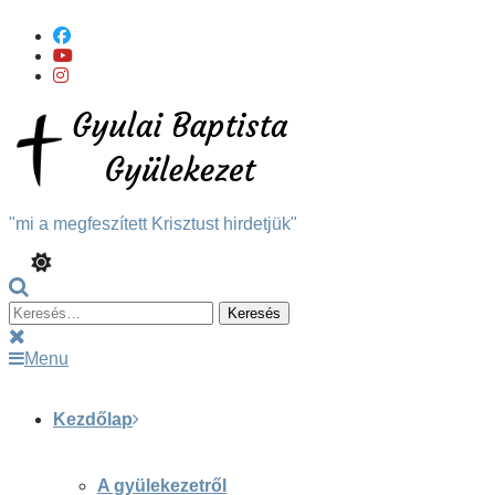
Skip
To
Content
"mi a megfeszített Krisztust hirdetjük"
Keresés:
Menu
Kezdőlap
A gyülekezetről