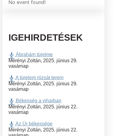
No event found!
IGEHIRDETÉSEK
Ábrahám türelme
Merényi Zoltán
,
2025. június 29.
vasárnap
A türelem rózsát terem
Merényi Zoltán
,
2025. június 29.
vasárnap
Békesség a viharban
Merényi Zoltán
,
2025. június 22.
vasárnap
Az Úr békessége
Merényi Zoltán
,
2025. június 22.
vasárnap