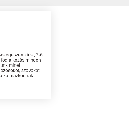
s egészen kicsi, 2-6
a foglalkozás minden
zünk minél
jezéseket, szavakat.
n alkalmazkodnak