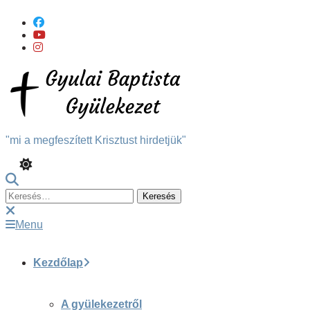
Skip
To
Content
"mi a megfeszített Krisztust hirdetjük"
Keresés:
Menu
Kezdőlap
A gyülekezetről