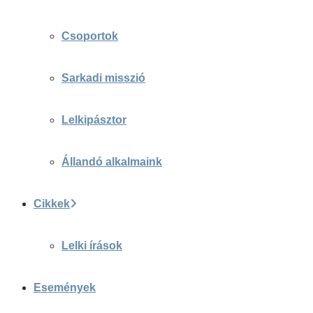
Csoportok
Sarkadi misszió
Lelkipásztor
Állandó alkalmaink
Cikkek
Lelki írások
Események