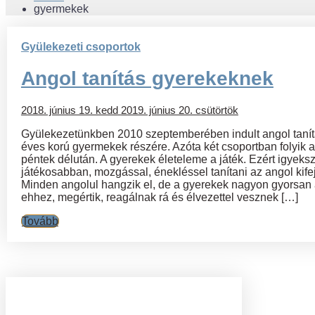
gyermekek
Gyülekezeti csoportok
Angol tanítás gyerekeknek
2018. június 19. kedd
2019. június 20. csütörtök
Gyülekezetünkben 2010 szeptemberében indult angol tanítá
éves korú gyermekek részére. Azóta két csoportban folyik 
péntek délután. A gyerekek életeleme a játék. Ezért igyeks
játékosabban, mozgással, énekléssel tanítani az angol kife
Minden angolul hangzik el, de a gyerekek nagyon gyorsa
ehhez, megértik, reagálnak rá és élvezettel vesznek […]
Tovább