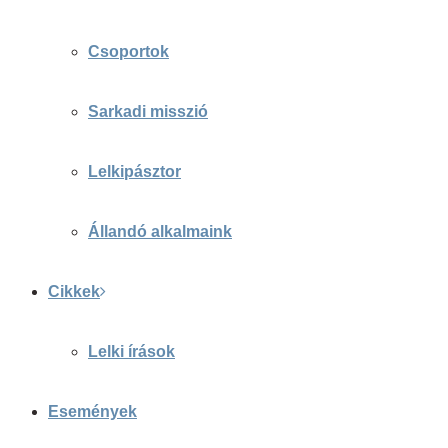
Csoportok
Sarkadi misszió
Lelkipásztor
Állandó alkalmaink
Cikkek
Lelki írások
Események