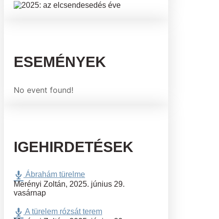
ESEMÉNYEK
No event found!
IGEHIRDETÉSEK
Ábrahám türelme
Merényi Zoltán
,
2025. június 29.
vasárnap
A türelem rózsát terem