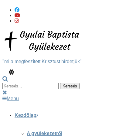
Skip
To
Content
"mi a megfeszített Krisztust hirdetjük"
Keresés:
Menu
Kezdőlap
A gyülekezetről