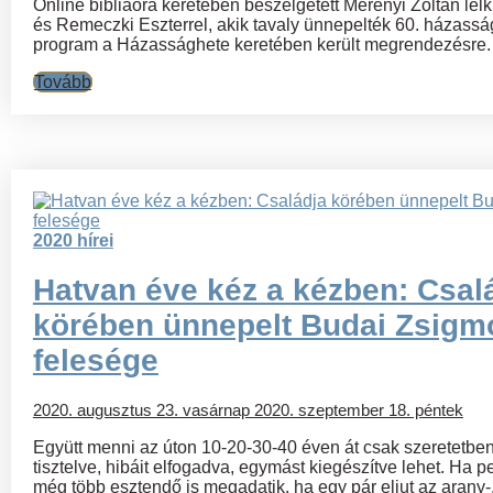
Online bibliaóra keretében beszélgetett Merényi Zoltán lelk
és Remeczki Eszterrel, akik tavaly ünnepelték 60. házasság
program a Házassághete keretében került megrendezésre.
Tovább
2020 hírei
Hatvan éve kéz a kézben: Csal
körében ünnepelt Budai Zsigm
felesége
2020. augusztus 23. vasárnap
2020. szeptember 18. péntek
Együtt menni az úton 10-20-30-40 éven át csak szeretetben
tisztelve, hibáit elfogadva, egymást kiegészítve lehet. Ha 
még több esztendő is megadatik, ha egy pár eljut az arany-