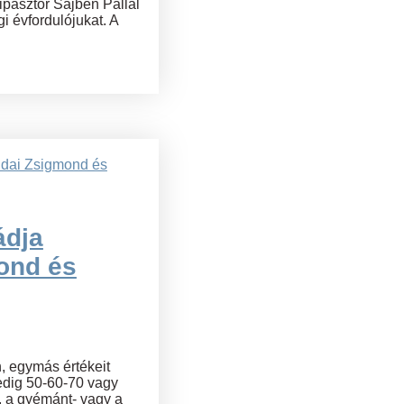
ipásztor Sajben Pállal
i évfordulójukat. A
ádja
ond és
, egymás értékeit
pedig 50-60-70 vagy
, a gyémánt- vagy a