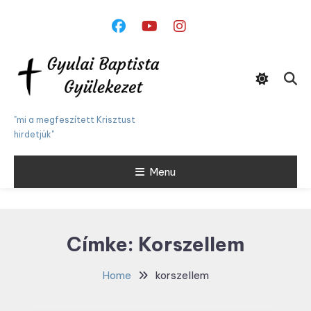
Skip
To
Content
"mi a megfeszített Krisztust
hirdetjük"
Menu
Címke:
Korszellem
Home
korszellem