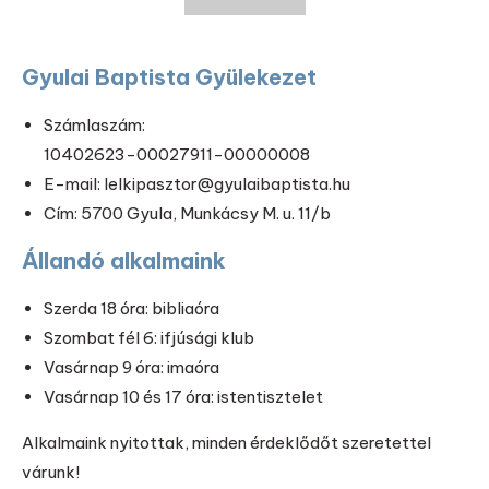
Gyulai Baptista Gyülekezet
Számlaszám:
10402623-00027911-00000008
E-mail: lelkipasztor@gyulaibaptista.hu
Cím: 5700 Gyula, Munkácsy M. u. 11/b
Állandó alkalmaink
Szerda 18 óra: bibliaóra
Szombat fél 6: ifjúsági klub
Vasárnap 9 óra: imaóra
Vasárnap 10 és 17 óra: istentisztelet
Alkalmaink nyitottak, minden érdeklődőt szeretettel
várunk!