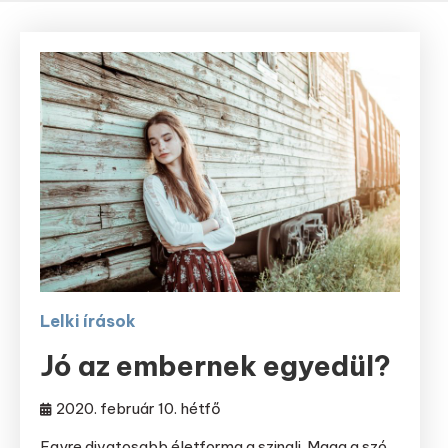
Lelki írások
Jó az embernek egyedül?
2020. február 10. hétfő
Egyre divatosabb életforma a szingli. Maga a szó