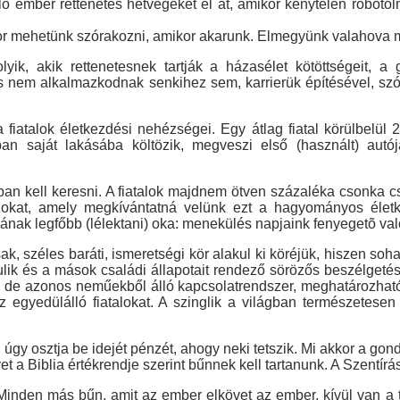
ló ember rettenetes hétvégéket él át, amikor kénytelen robotoln
or mehetünk szórakozni, amikor akarunk. Elmegyünk valahova 
ik, akik rettenetesnek tartják a házasélet kötöttségeit, a
s nem alkalmazkodnak senkihez sem, karrierük építésével, szór
fiatalok életkezdési nehézségei. Egy átlag fiatal körülbelül
n saját lakásába költözik, megveszi első (használt) autój
 kell keresni. A fiatalok majdnem ötven százaléka csonka csa
ádokat, amely megkívántatná velünk ezt a hagyományos élet
sának legfőbb (lélektani) oka: menekülés napjaink fenyegetõ val
 széles baráti, ismeretségi kör alakul ki köréjük, hiszen soh
ulik és a mások családi állapotait rendező sörözős beszélgetése
zetű, de azonos neműekből álló kapcsolatrendszer, meghatározha
 egyedülálló fiatalokat. A szinglik a világban természetesen
 úgy osztja be idejét pénzét, ahogy neki tetszik. Mi akkor a gon
 a Biblia értékrendje szerint bűnnek kell tartanunk. A Szentírás
nden más bűn, amit az ember elkövet az ember, kívül van a te