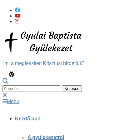
Skip
To
Content
"mi a megfeszített Krisztust hirdetjük"
Keresés:
Menu
Kezdőlap
A gyülekezetről