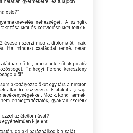
i hálátlan gyermekeire, és tulajdon
ma este?”
 gyermeknevelés nehézségeit. A szinglik
akozásaikkal és kedvteléseikkel töltik ki
 22 évesen szerzi meg a diplomáját, majd
át. Ha mindezt családdal tenné, netán
ládban nő fel, nincsenek előttük pozitív
közösséget. Pálhegyi Ferenc keresztény
ósága elől”
asem akadályozza őket egy társ a hirtelen
k állandó résztvevője. Kialakul a „csaj-,
tó tevékenységekkel. Mozik, kondi termek,
 nem önmegtartóztatók, gyakran cserélik
d ezzel az életformával?
 egyértelműen kijelenti:
stén, de aki paráználkodik a saját