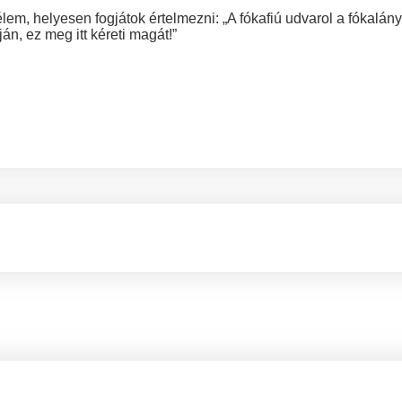
lem, helyesen fogjátok értelmezni: „A fókafiú udvarol a fókalá
ján, ez meg itt kéreti magát!”