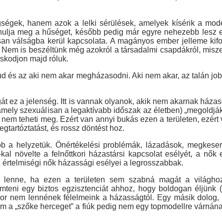
gek, hanem azok a lelki sérülések, amelyek kísérik a moder
anulja meg a hűséget, később pedig már egyre nehezebb lesz
san válságba kerül kapcsolata. A magányos ember jelleme kifor
k. Nem is beszéltünk még azokról a társadalmi csapdákról, misz
skodjon majd róluk.
 tud és az aki nem akar megházasodni. Aki nem akar, az talán job
 ez a jelenség. Itt is vannak olyanok, akik nem akarnak házasod
(amely szexuálisan a legaktívabb időszak az életben) „megoldják
 nem teheti meg. Ezért van annyi bukás ezen a területen, ezért 
tartóztatást, és rossz döntést hoz.
a helyzetük. Önértékelési problémák, lázadások, megkesered
kal növelte a felnőttkori házastársi kapcsolat esélyét, a n
z értelmiségi nők házassági esélyei a legrosszabbak.
nne, ha ezen a területen sem szabná magát a világhoz a
ni egy biztos egzisztenciát ahhoz, hogy boldogan éljünk (s
kor nem lennének félelmeink a házasságtól. Egy másik dolog,
 a „szőke herceget” a fiúk pedig nem egy topmodellre várnának