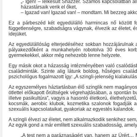
„- Igen! – lelkesült Shazzer. Számos kapcsolatban ál
házastársaik verik el őket,
– Igazad van! Igazad van! – mondtam. Mi bezzeg akk
Ez a párbeszéd két egyedülálló harmincas nő között foly
függetlenségre, szabadságra vágynak, élvezik az életet, é
idejüket.
Az egyedülállóság elterjedéséhez sokban hozzájárulnak a 
pályakezdőként a munkahelyén robotolva 30 éves korba
gyermekekkel, akkor még nehezebb lenne helyzete.
Egy másik okot a házasság intézményében való csalódásban
családminták. Szinte alig látunk boldog, hűséges csal
pszichológus fogalmazott így: „A szingli-jelenség kialakulá
Az egyszemélyes háztartásban élő szinglik nem magányosak,
ötlettel előkapott őrültségek végrehajtásában, a spontán b
illetve pasikultúra”, vagyis a hasonló életkorú, élethely
kocsmák, aerobic klubok, kozmetika szalonok fogadják az
szexuális kapcsolataikat, gyakoriak az egyestés kalandok.
A szingli élvezi az életet, nem alkalmazkodik senkihez sem,
Az egyik gond a már említett szexuális szabadosság, amelyet
„A test nem a paráznaságért van, hanem az Úrért… Mi