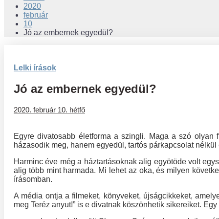
2020
február
10
Jó az embernek egyedül?
Lelki írások
Jó az embernek egyedül?
2020. február 10. hétfő
Egyre divatosabb életforma a szingli. Maga a szó olyan fi
házasodik meg, hanem egyedül, tartós párkapcsolat nélkül 
Harminc éve még a háztartásoknak alig egyötöde volt egy
alig több mint harmada. Mi lehet az oka, és milyen követk
írásomban.
A média ontja a filmeket, könyveket, újságcikkeket, amelye
meg Teréz anyut!” is e divatnak köszönhetik sikereiket. Eg