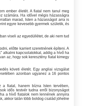
n ember életét. A fiatal nem tanul meg
 ez számára. Ha idővel mégis házasságra
ratlan marad, Isten a házasságot arra is
erint egyre kevesebb gyermek születik, és
ban viseli az egyedüllétet, de aki nem tud
ni, előtte karriert szeretnének építeni. A
” alkalmi kapcsolatokkal, addig a hívő ha
van az, hogy sok keresztény fiatal kimegy
és követi életét. Egy angliai vizsgálat
ők esetében azonban ugyanez a 16 pontos
 fiatal, hanem bízna Isten tervében,
ok idős testvér tudna erről bizonyságot
 ha a hívő fiatalok nem lennének annyira
, akkor talán több boldog család jöhetne