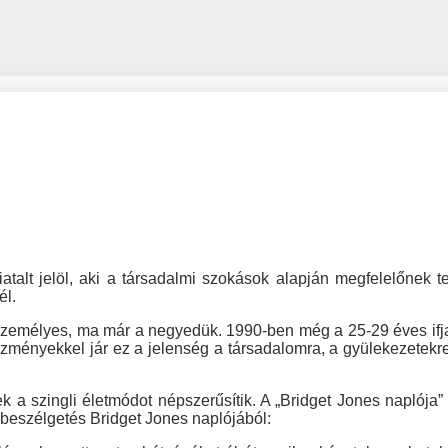
atalt jelöl, aki a társadalmi szokások alapján megfelelőnek t
él.
személyes, ma már a negyedük. 1990-ben még a 25-29 éves ifja
ezményekkel jár ez a jelenség a társadalomra, a gyülekezetekr
k a szingli életmódot népszerűsítik. A „Bridget Jones naplója”
y beszélgetés Bridget Jones naplójából: