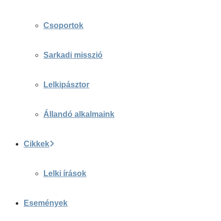
Csoportok
Sarkadi misszió
Lelkipásztor
Állandó alkalmaink
Cikkek
Lelki írások
Események