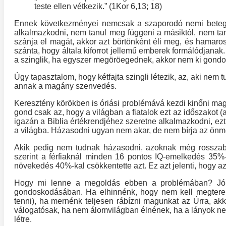
teste ellen vétkezik.” (1Kor 6,13; 18)
Ennek következményei nemcsak a szaporodó nemi betegsé
alkalmazkodni, nem tanul meg függeni a másiktól, nem t
szánja el magát, akkor azt börtönként éli meg, és hamaro
szánta, hogy általa kiforrot jellemű emberek formálódjana
a szinglik, ha egyszer megöröegednek, akkor nem ki gondo
Úgy tapasztalom, hogy kétfajta szingli létezik, az, aki nem
annak a magány szenvedés.
Keresztény körökben is óriási problémává kezdi kinőni magát
gond csak az, hogy a világban a fiatalok ezt az időszakot 
igazán a Biblia értékrendjéhez szeretne alkalmazkodni, ezt
a világba. Házasodni ugyan nem akar, de nem bírja az önmeg
Akik pedig nem tudnak házasodni, azoknak még rosszabb 
szerint a férfiaknál minden 16 pontos IQ-emelkedés 35%-
növekedés 40%-kal csökkentette azt. Ez azt jelenti, hogy a
Hogy mi lenne a megoldás ebben a problémában? Jó le
gondoskodásában. Ha elhinnénk, hogy nem kell megteremte
tenni), ha mernénk teljesen rábízni magunkat az Úrra, ak
válogatósak, ha nem álomvilágban élnének, ha a lányok nem
létre.