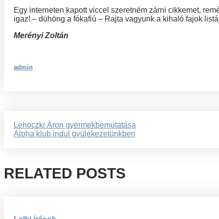
Egy interneten kapott viccel szeretném zárni cikkemet, remé
igaz! – dühöng a fókafiú – Rajta vagyunk a kihaló fajok listá
Merényi Zoltán
admin
Bejegyzés
Lehoczki Áron gyermekbemutatása
Alpha klub indul gyülekezetünkben
navigáció
RELATED POSTS