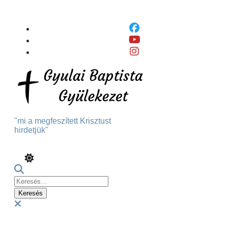
Skip
To
Content
"mi a megfeszített Krisztust
hirdetjük"
Keresés:
Menu