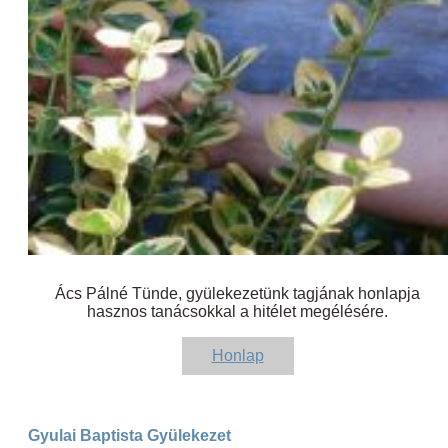
Ács Pálné Tünde, gyülekezetünk tagjának honlapja
hasznos tanácsokkal a hitélet megélésére.
Honlap
Gyulai Baptista Gyülekezet