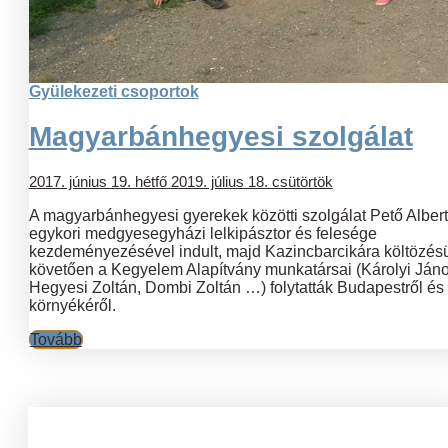
Gyülekezeti csoportok
Magyarbánhegyesi szolgálat
2017. június 19. hétfő
2019. július 18. csütörtök
A magyarbánhegyesi gyerekek közötti szolgálat Pető Albert
egykori medgyesegyházi lelkipásztor és felesége
kezdeményezésével indult, majd Kazincbarcikára költözés
követően a Kegyelem Alapítvány munkatársai (Károlyi Jáno
Hegyesi Zoltán, Dombi Zoltán …) folytatták Budapestről és
környékéről.
Tovább