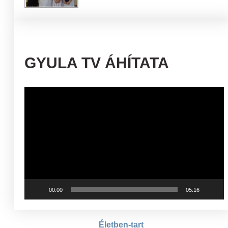
GYULA TV ÁHÍTATA
Videólejátszó
00:00
05:16
Életben-tart