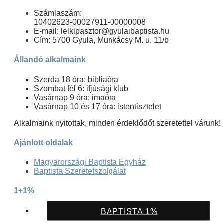
Számlaszám:
10402623-00027911-00000008
E-mail: lelkipasztor@gyulaibaptista.hu
Cím: 5700 Gyula, Munkácsy M. u. 11/b
Állandó alkalmaink
Szerda 18 óra: bibliaóra
Szombat fél 6: ifjúsági klub
Vasárnap 9 óra: imaóra
Vasárnap 10 és 17 óra: istentisztelet
Alkalmaink nyitottak, minden érdeklődőt szeretettel várunk!
Ajánlott oldalak
Magyarországi Baptista Egyház
Baptista Szeretetszolgálat
1+1%
BAPTISTA 1%