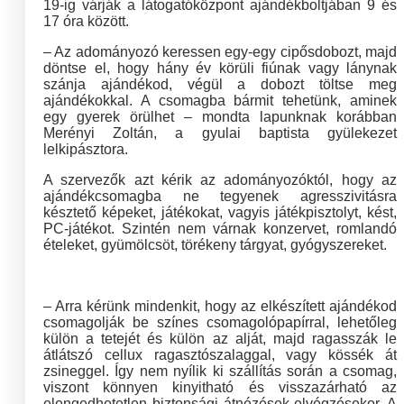
19-ig várják a látogatóközpont ajándékboltjában 9 és
17 óra között.
– Az adományozó keressen egy-egy cipősdobozt, majd
döntse el, hogy hány év körüli fiúnak vagy lánynak
szánja ajándékod, végül a dobozt töltse meg
ajándékokkal. A csomagba bármit tehetünk, aminek
egy gyerek örülhet – mondta lapunknak korábban
Merényi Zoltán, a gyulai baptista gyülekezet
lelkipásztora.
A szervezők azt kérik az adományozóktól, hogy az
ajándékcsomagba ne tegyenek agresszivitásra
késztető képeket, játékokat, vagyis játékpisztolyt, kést,
PC-játékot. Szintén nem várnak konzervet, romlandó
ételeket, gyümölcsöt, törékeny tárgyat, gyógyszereket.
– Arra kérünk mindenkit, hogy az elkészített ajándékod
csomagolják be színes csomagolópapírral, lehetőleg
külön a tetejét és külön az alját, majd ragasszák le
átlátszó cellux ragasztószalaggal, vagy kössék át
zsineggel. Így nem nyílik ki szállítás során a csomag,
viszont könnyen kinyitható és visszazárható az
elengedhetetlen biztonsági átnézések elvégzésekor. A