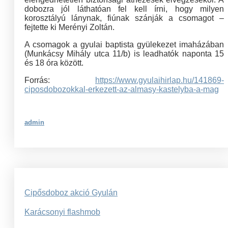
dobozra jól láthatóan fel kell írni, hogy milyen
korosztályú lánynak, fiúnak szánják a csomagot –
fejtette ki Merényi Zoltán.
A csomagok a gyulai baptista gyülekezet imaházában
(Munkácsy Mihály utca 11/b) is leadhatók naponta 15
és 18 óra között.
Forrás:
https://www.gyulaihirlap.hu/141869-
ciposdobozokkal-erkezett-az-almasy-kastelyba-a-mag
admin
Bejegyzés
Cipősdoboz akció Gyulán
navigáció
Karácsonyi flashmob