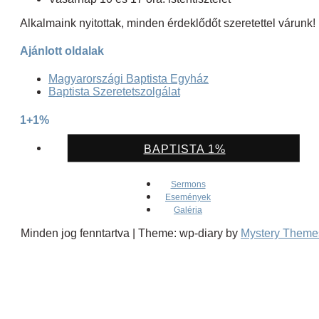
Alkalmaink nyitottak, minden érdeklődőt szeretettel várunk!
Ajánlott oldalak
Magyarországi Baptista Egyház
Baptista Szeretetszolgálat
1+1%
BAPTISTA 1%
Sermons
Események
Galéria
Minden jog fenntartva
|
Theme: wp-diary by
Mystery Theme