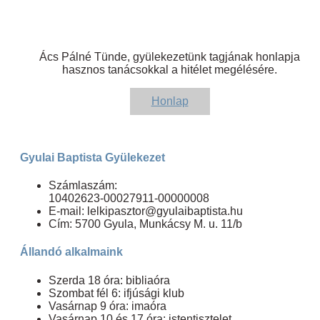
Ács Pálné Tünde, gyülekezetünk tagjának honlapja
hasznos tanácsokkal a hitélet megélésére.
Honlap
Gyulai Baptista Gyülekezet
Számlaszám:
10402623-00027911-00000008
E-mail: lelkipasztor@gyulaibaptista.hu
Cím: 5700 Gyula, Munkácsy M. u. 11/b
Állandó alkalmaink
Szerda 18 óra: bibliaóra
Szombat fél 6: ifjúsági klub
Vasárnap 9 óra: imaóra
Vasárnap 10 és 17 óra: istentisztelet