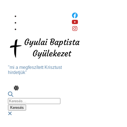
Skip
To
Content
"mi a megfeszített Krisztust
hirdetjük"
Keresés:
Menu