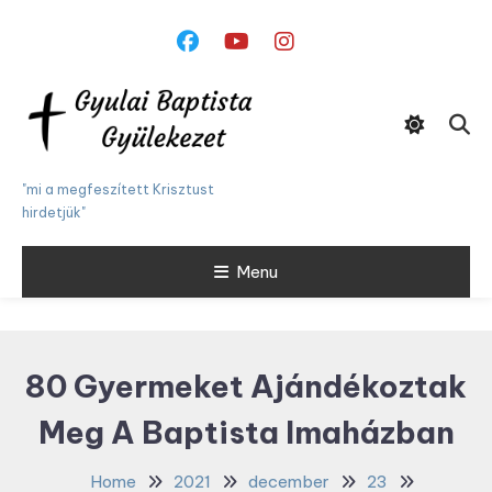
Skip
To
Content
"mi a megfeszített Krisztust
hirdetjük"
Menu
80 Gyermeket Ajándékoztak
Meg A Baptista Imaházban
Home
2021
december
23