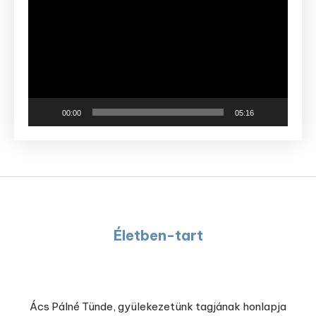
00:00
05:16
Életben-tart
Ács Pálné Tünde, gyülekezetünk tagjának honlapja