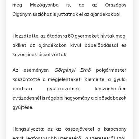
még Mezőgyánba is, de az Országos
Cigánymisszióhoz is juttatnak el az ajándékokból.
Hozzátette: az átadásra 80 gyermeket hívtak meg,
akiket az ajándékokon kívül bábelőadással és
közös énekléssel vártak.
Az eseményen
Görgényi Ernő
polgármester
köszöntötte a megjelenteket. Kiemelte: a gyulai
baptista gyülekezetnek köszönhetően
évtizedesnél is régebbi hagyomány a cipősdobozok
gyűjtése.
Hangsúlyozta: ez az összejövetel a karácsony
egyik legfontosabb üzenetéről, a szeretetről szól,