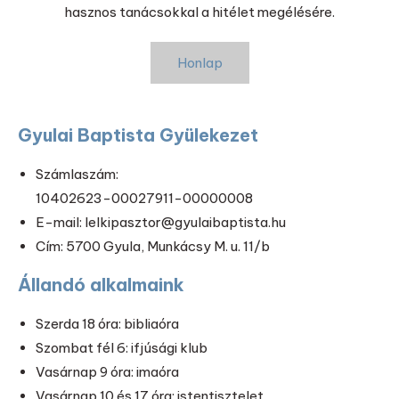
hasznos tanácsokkal a hitélet megélésére.
Honlap
Gyulai Baptista Gyülekezet
Számlaszám:
10402623-00027911-00000008
E-mail: lelkipasztor@gyulaibaptista.hu
Cím: 5700 Gyula, Munkácsy M. u. 11/b
Állandó alkalmaink
Szerda 18 óra: bibliaóra
Szombat fél 6: ifjúsági klub
Vasárnap 9 óra: imaóra
Vasárnap 10 és 17 óra: istentisztelet