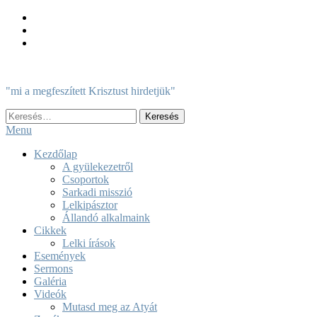
Skip
To
Content
"mi a megfeszített Krisztust hirdetjük"
Keresés:
Menu
Kezdőlap
A gyülekezetről
Csoportok
Sarkadi misszió
Lelkipásztor
Állandó alkalmaink
Cikkek
Lelki írások
Események
Sermons
Galéria
Videók
Mutasd meg az Atyát