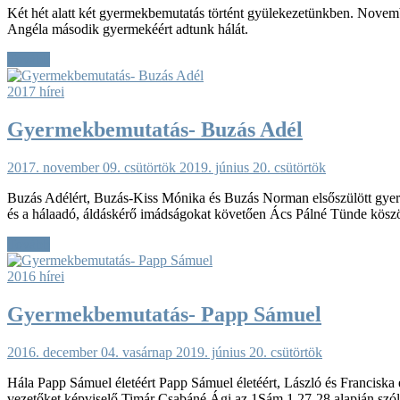
Két hét alatt két gyermekbemutatás történt gyülekezetünkben. Novemb
Angéla második gyermekéért adtunk hálát.
Tovább
2017 hírei
Gyermekbemutatás- Buzás Adél
2017. november 09. csütörtök
2019. június 20. csütörtök
Buzás Adélért, Buzás-Kiss Mónika és Buzás Norman elsőszülött gyermeké
és a hálaadó, áldáskérő imádságokat követően Ács Pálné Tünde köszö
Tovább
2016 hírei
Gyermekbemutatás- Papp Sámuel
2016. december 04. vasárnap
2019. június 20. csütörtök
Hála Papp Sámuel életéért Papp Sámuel életéért, László és Franciska e
vezetőket képviselő Timár Csabáné Ági az 1Sám 1,27-28 alapján szól