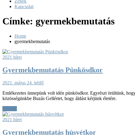
Zenék
Kapcsolat
Címke:
gyermekbemutatás
Home
gyermekbemutatás
2021 hírei
Gyermekbemutatás Pünkösdkor
2021. május 24. hétfő
Emlékezetes ünnepünk volt idén pünkösdkor. Egyrészt örültünk, hogy 
közösségünkbe Buzás Gellértet, hogy áldást kérjünk életére.
Tovább
2021 hírei
Gyermekbemutatás húsvétkor