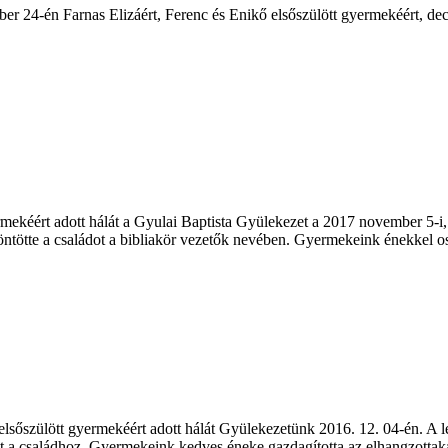
er 24-én Farnas Elizáért, Ferenc és Enikő elsőszülött gyermekéért, dec
ért adott hálát a Gyulai Baptista Gyülekezet a 2017 november 5-i, déle
ntötte a családot a bibliakör vezetők nevében. Gyermekeink énekkel o
lsőszülött gyermekéért adott hálát Gyülekezetünk 2016. 12. 04-én. A le
t a családhoz. Gyermekeink kedves éneke gazdagította az elhangzotta