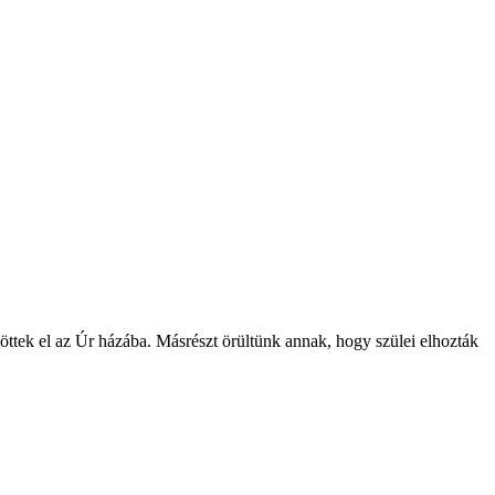
ttek el az Úr házába. Másrészt örültünk annak, hogy szülei elhozták