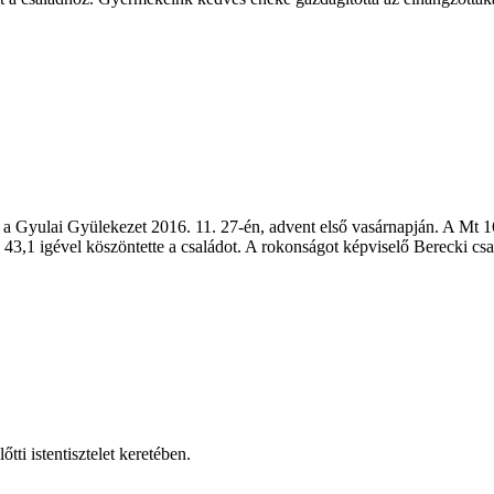
 a Gyulai Gyülekezet 2016. 11. 27-én, advent első vasárnapján. A Mt 16,1
43,1 igével köszöntette a családot. A rokonságot képviselő Berecki csal
tti istentisztelet keretében.