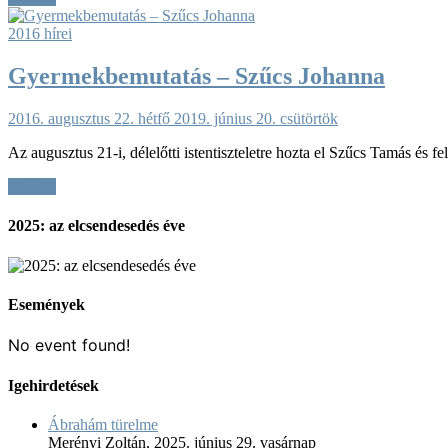
2016 hírei
Gyermekbemutatás – Szűcs Johanna
2016. augusztus 22. hétfő
2019. június 20. csütörtök
Az augusztus 21-i, délelőtti istentiszteletre hozta el Szűcs Tamás és
Tovább
2025: az elcsendesedés éve
Események
No event found!
Igehirdetések
Ábrahám türelme
Merényi Zoltán
,
2025. június 29. vasárnap