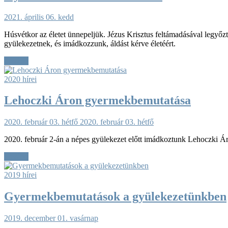
2021. április 06. kedd
Húsvétkor az életet ünnepeljük. Jézus Krisztus feltámadásával legyő
gyülekezetnek, és imádkozzunk, áldást kérve életéért.
Tovább
2020 hírei
Lehoczki Áron gyermekbemutatása
2020. február 03. hétfő
2020. február 03. hétfő
2020. február 2-án a népes gyülekezet előtt imádkoztunk Lehoczki Á
Tovább
2019 hírei
Gyermekbemutatások a gyülekezetünkben
2019. december 01. vasárnap