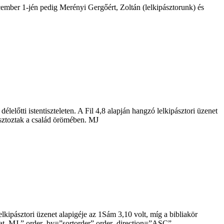
ember 1-jén pedig Merényi Gergőért, Zoltán (lelkipásztorunk) és
lőtti istentiszteleten. A Fil 4,8 alapján hangzó lelkipásztori üzenet
sztoztak a család örömében. MJ
lkipásztori üzenet alapigéje az 1Sám 3,10 volt, míg a bibliakör
kat. MJ ” order_by=”sortorder” order_direction=”ASC”