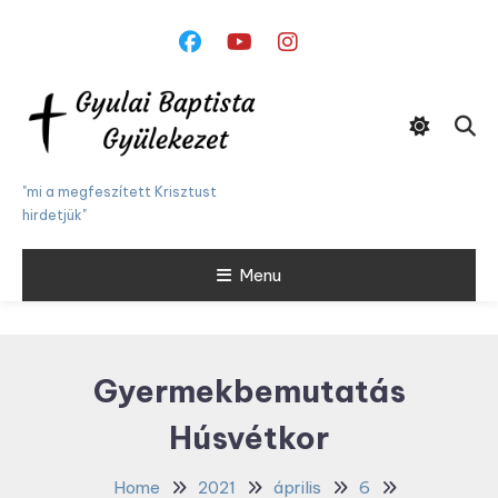
Skip
To
Content
"mi a megfeszített Krisztust
hirdetjük"
Menu
Gyermekbemutatás
Húsvétkor
Home
2021
április
6