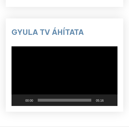
GYULA TV ÁHÍTATA
Videólejátszó
00:00
05:16