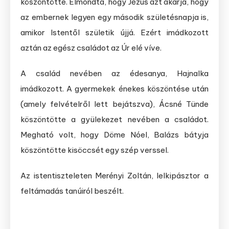
köszöntötte. Elmondta, hogy Jézus azt akarja, hogy
az embernek legyen egy második születésnapja is,
amikor Istentől születik újjá. Ezért imádkozott
aztán az egész családot az Úr elé víve.
A család nevében az édesanya, Hajnalka
imádkozott. A gyermekek énekes köszöntése után
(amely felvételről lett bejátszva), Ácsné Tünde
köszöntötte a gyülekezet nevében a családot.
Megható volt, hogy Döme Nóel, Balázs bátyja
köszöntötte kisöccsét egy szép verssel.
Az istentiszteleten Merényi Zoltán, lelkipásztor a
feltámadás tanúiról beszélt.