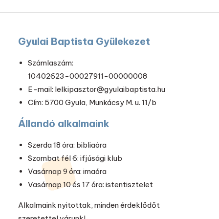
Gyulai Baptista Gyülekezet
Számlaszám:
10402623-00027911-00000008
E-mail: lelkipasztor@gyulaibaptista.hu
Cím: 5700 Gyula, Munkácsy M. u. 11/b
Állandó alkalmaink
Szerda 18 óra: bibliaóra
Szombat fél 6: ifjúsági klub
Vasárnap 9 óra: imaóra
Vasárnap 10 és 17 óra: istentisztelet
Alkalmaink nyitottak, minden érdeklődőt
szeretettel várunk!