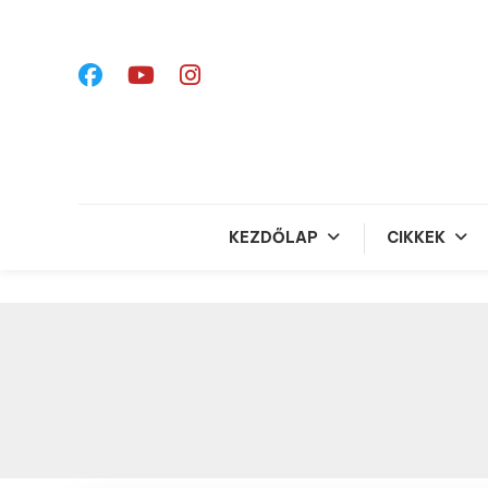
Skip
To
Content
KEZDŐLAP
CIKKEK