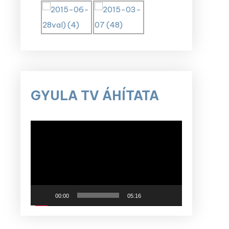
GYULA TV ÁHÍTATA
Videólejátszó
00:00
05:16