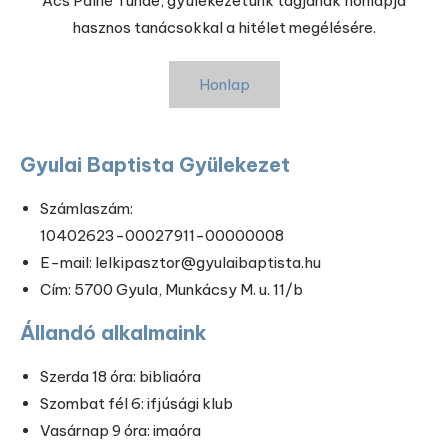
Ács Pálné Tünde, gyülekezetünk tagjának honlapja
hasznos tanácsokkal a hitélet megélésére.
Honlap
Gyulai Baptista Gyülekezet
Számlaszám:
10402623-00027911-00000008
E-mail: lelkipasztor@gyulaibaptista.hu
Cím: 5700 Gyula, Munkácsy M. u. 11/b
Állandó alkalmaink
Szerda 18 óra: bibliaóra
Szombat fél 6: ifjúsági klub
Vasárnap 9 óra: imaóra