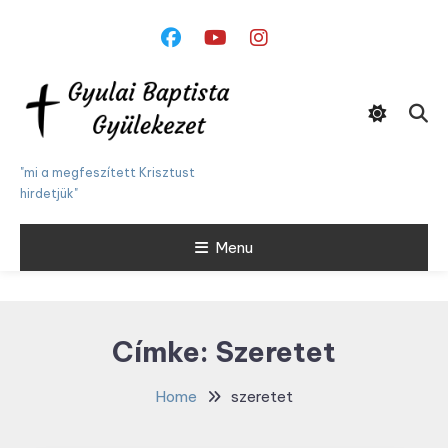
Skip
To
Content
"mi a megfeszített Krisztust
hirdetjük"
Menu
Címke:
Szeretet
Home
szeretet