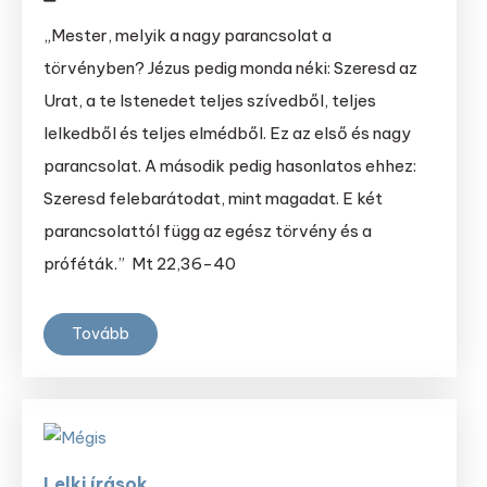
„Mester, melyik a nagy parancsolat a
törvényben? Jézus pedig monda néki: Szeresd az
Urat, a te Istenedet teljes szívedből, teljes
lelkedből és teljes elmédből. Ez az első és nagy
parancsolat. A második pedig hasonlatos ehhez:
Szeresd felebarátodat, mint magadat. E két
parancsolattól függ az egész törvény és a
próféták.” Mt 22,36-40
Tovább
Lelki írások