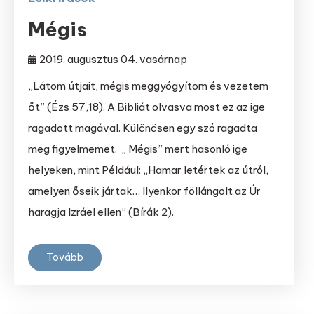
Mégis
2019. augusztus 04. vasárnap
„Látom útjait, mégis meggyógyítom és vezetem
őt” (Ézs 57,18). A Bibliát olvasva most ez az ige
ragadott magával. Különösen egy szó ragadta
meg figyelmemet. „ Mégis” mert hasonló ige
helyeken, mint Például: „Hamar letértek az útról,
amelyen őseik jártak… Ilyenkor föllángolt az Úr
haragja Izráel ellen” (Bírák 2).
Tovább