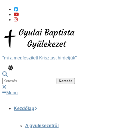
Skip
To
Content
"mi a megfeszített Krisztust hirdetjük"
Keresés:
Menu
Kezdőlap
A gyülekezetről