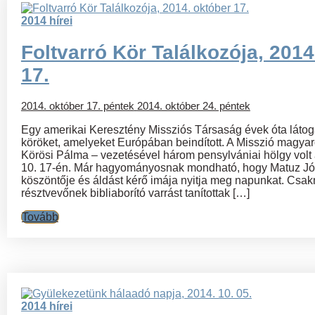
2014 hírei
Foltvarró Kör Találkozója, 2014
17.
2014. október 17. péntek
2014. október 24. péntek
Egy amerikai Keresztény Missziós Társaság évek óta látogat
köröket, amelyeket Európában beindított. A Misszió magyar
Körösi Pálma – vezetésével három pensylvániai hölgy vol
10. 17-én. Már hagyományosnak mondható, hogy Matuz Józs
köszöntője és áldást kérő imája nyitja meg napunkat. Csa
résztvevőnek bibliaborító varrást tanítottak […]
Tovább
2014 hírei