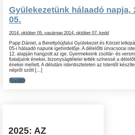
Gyülekezetünk hálaadó napja, 
05.
2014. október 05. vasárnap
2014. október 07. kedd
Papp Dániel, a Berettyóújfalui Gyülekezet és Körzet lelkipá
05-i hálaadó napunk igehirdetője. A délelőtti úrvacsorai ist
12. alapján hangzott az ige. Gyermekeink zsoltár- és vers
fiataljaink énekei, bizonyságtételei tették színessé a délelő
énekei mellett. A délutáni istentiszteleten az Istentől készíte
népről szólt […]
Tovább
2025: AZ