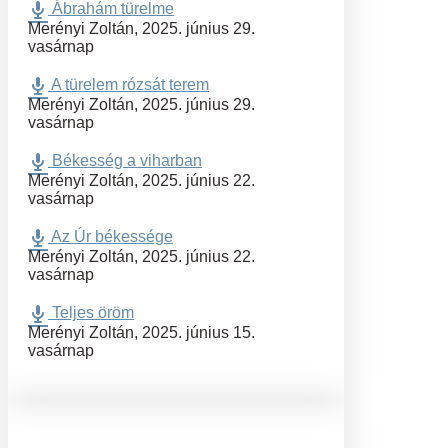
Ábrahám türelme
Merényi Zoltán
,
2025. június 29.
vasárnap
A türelem rózsát terem
Merényi Zoltán
,
2025. június 29.
vasárnap
Békesség a viharban
Merényi Zoltán
,
2025. június 22.
vasárnap
Az Úr békessége
Merényi Zoltán
,
2025. június 22.
vasárnap
Teljes öröm
Merényi Zoltán
,
2025. június 15.
vasárnap