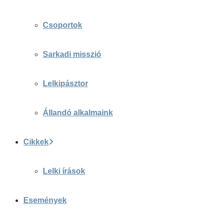
Csoportok
Sarkadi misszió
Lelkipásztor
Állandó alkalmaink
Cikkek
Lelki írások
Események