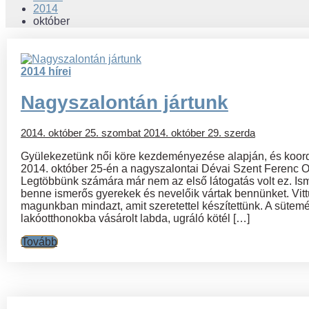
2014
október
2014 hírei
Nagyszalontán jártunk
2014. október 25. szombat
2014. október 29. szerda
Gyülekezetünk női köre kezdeményezése alapján, és koord
2014. október 25-én a nagyszalontai Dévai Szent Ferenc O
Legtöbbünk számára már nem az első látogatás volt ez. Is
benne ismerős gyerekek és nevelőik vártak bennünket. Vit
magunkban mindazt, amit szeretettel készítettünk. A sütem
lakóotthonokba vásárolt labda, ugráló kötél […]
Tovább