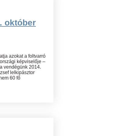
. október
ja azokat a foltvarró
országi képviselője –
t a vendégünk 2014.
ef lelkipásztor
knem 60 fő