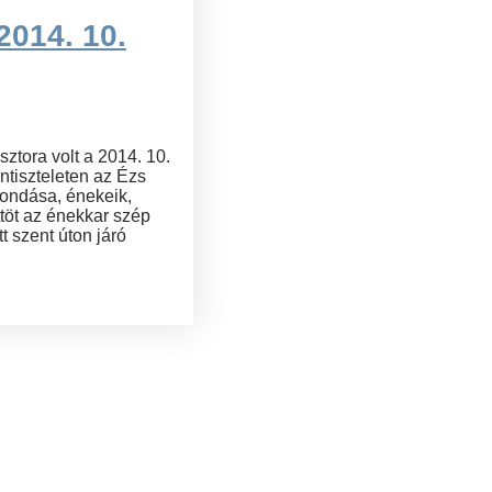
2014. 10.
sztora volt a 2014. 10.
entiszteleten az Ézs
mondása, énekeik,
ttöt az énekkar szép
tt szent úton járó