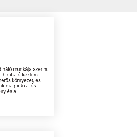
ináló munkája szerint
tthonba érkeztünk.
merős környezet, és
tük magunkkal és
ény és a