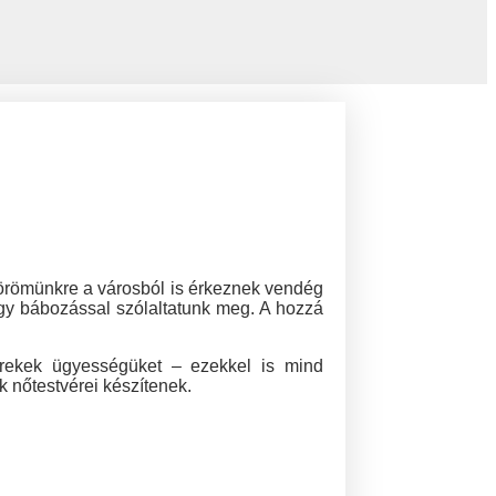
örömünkre a városból is érkeznek vendég
vagy bábozással szólaltatunk meg. A hozzá
erekek ügyességüket – ezekkel is mind
 nőtestvérei készítenek.