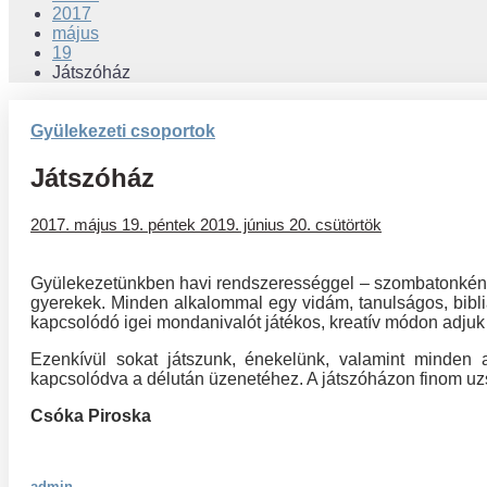
2017
május
19
Játszóház
Gyülekezeti csoportok
Játszóház
2017. május 19. péntek
2019. június 20. csütörtök
Gyülekezetünkben havi rendszerességgel – szombatonként 
gyerekek. Minden alkalommal egy vidám, tanulságos, bibliai
kapcsolódó igei mondanivalót játékos, kreatív módon adjuk 
Ezenkívül sokat játszunk, énekelünk, valamint minden
kapcsolódva a délután üzenetéhez. A játszóházon finom uz
Csóka Piroska
admin