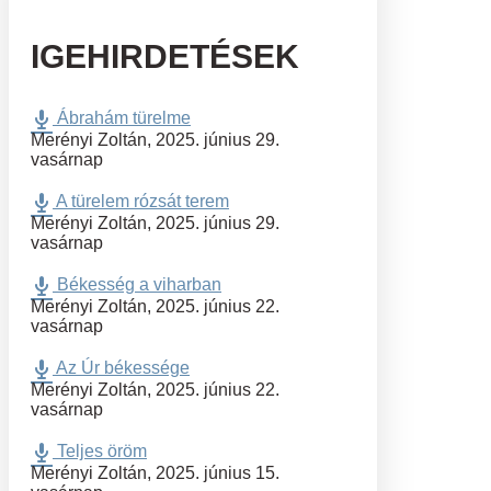
IGEHIRDETÉSEK
Ábrahám türelme
Merényi Zoltán
,
2025. június 29.
vasárnap
A türelem rózsát terem
Merényi Zoltán
,
2025. június 29.
vasárnap
Békesség a viharban
Merényi Zoltán
,
2025. június 22.
vasárnap
Az Úr békessége
Merényi Zoltán
,
2025. június 22.
vasárnap
Teljes öröm
Merényi Zoltán
,
2025. június 15.