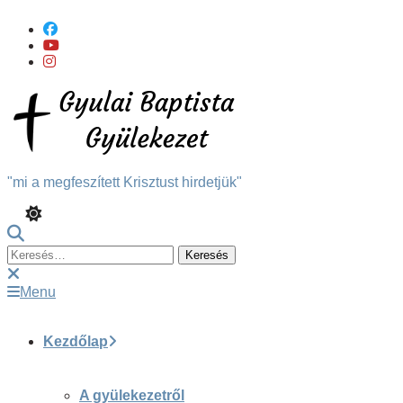
Skip
To
Content
"mi a megfeszített Krisztust hirdetjük"
Keresés:
Menu
Kezdőlap
A gyülekezetről