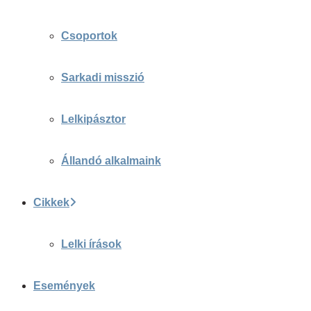
Csoportok
Sarkadi misszió
Lelkipásztor
Állandó alkalmaink
Cikkek
Lelki írások
Események