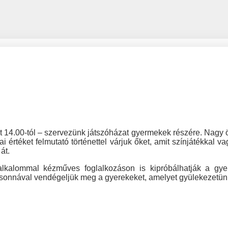
14.00-tól – szervezünk játszóházat gyermekek részére. Nagy 
 értéket felmutató történettel várjuk őket, amit színjátékkal 
át.
 alkalommal kézműves foglalkozáson is kipróbálhatják a gy
sonnával vendégeljük meg a gyerekeket, amelyet gyülekezetünk