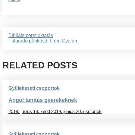
Bejegyzés
Bibliaismeret oktatás
Túláradó pünkösdi öröm Gyulán
navigáció
RELATED POSTS
Gyülekezeti csoportok
Angol tanítás gyerekeknek
2018. június 19. kedd
2019. június 20. csütörtök
Gyülekezeti csoportok