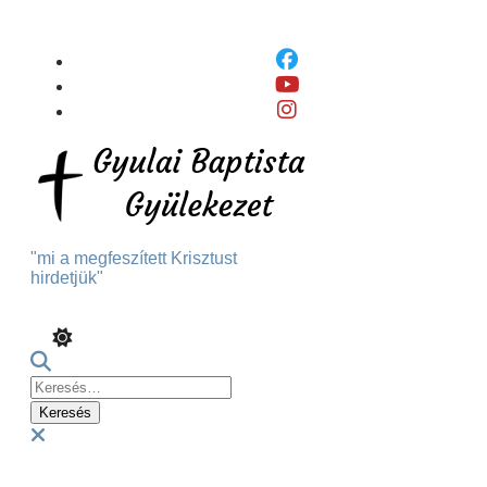
Skip
To
Content
"mi a megfeszített Krisztust
hirdetjük"
Keresés:
Menu