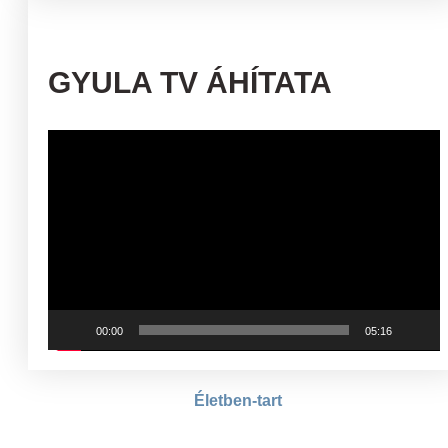
GYULA TV ÁHÍTATA
Videólejátszó
00:00
05:16
Életben-tart