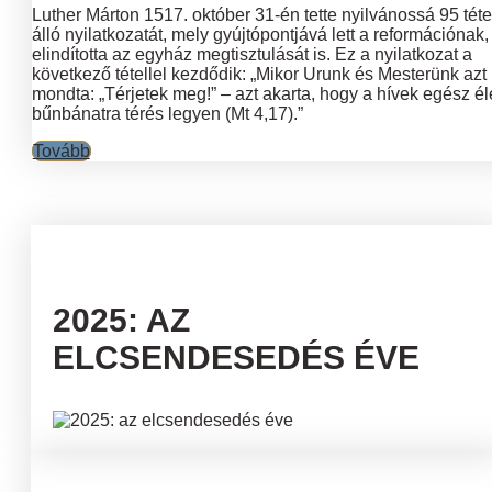
Luther Márton 1517. október 31-én tette nyilvánossá 95 téte
álló nyilatkozatát, mely gyújtópontjává lett a reformációnak,
elindította az egyház megtisztulását is. Ez a nyilatkozat a
következő tétellel kezdődik: „Mikor Urunk és Mesterünk azt
mondta: „Térjetek meg!” – azt akarta, hogy a hívek egész él
bűnbánatra térés legyen (Mt 4,17).”
Tovább
2025: AZ
ELCSENDESEDÉS ÉVE