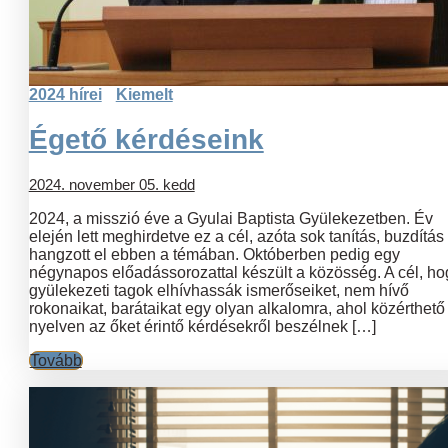
2024 hírei
Kiemelt
Égető kérdéseink
2024. november 05. kedd
2024, a misszió éve a Gyulai Baptista Gyülekezetben. Év
elején lett meghirdetve ez a cél, azóta sok tanítás, buzdítás
hangzott el ebben a témában. Októberben pedig egy
négynapos előadássorozattal készült a közösség. A cél, ho
gyülekezeti tagok elhívhassák ismerőseiket, nem hívő
rokonaikat, barátaikat egy olyan alkalomra, ahol közérthető
nyelven az őket érintő kérdésekről beszélnek […]
Tovább