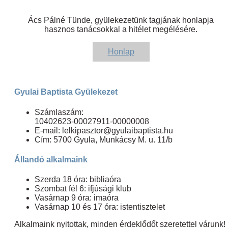
Ács Pálné Tünde, gyülekezetünk tagjának honlapja
hasznos tanácsokkal a hitélet megélésére.
Honlap
Gyulai Baptista Gyülekezet
Számlaszám:
10402623-00027911-00000008
E-mail: lelkipasztor@gyulaibaptista.hu
Cím: 5700 Gyula, Munkácsy M. u. 11/b
Állandó alkalmaink
Szerda 18 óra: bibliaóra
Szombat fél 6: ifjúsági klub
Vasárnap 9 óra: imaóra
Vasárnap 10 és 17 óra: istentisztelet
Alkalmaink nyitottak, minden érdeklődőt szeretettel várunk!