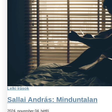
Lelki írások
Sallai András: Minduntalan
2024. november 04. hétfő