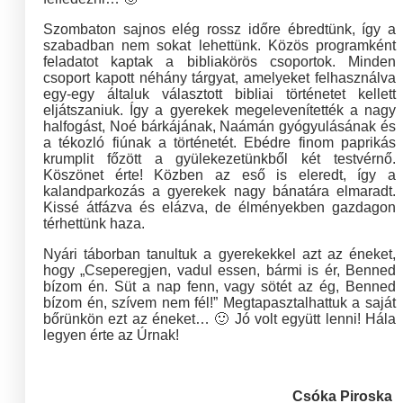
Szombaton sajnos elég rossz időre ébredtünk, így a
szabadban nem sokat lehettünk. Közös programként
feladatot kaptak a bibliakörös csoportok. Minden
csoport kapott néhány tárgyat, amelyeket felhasználva
egy-egy általuk választott bibliai történetet kellett
eljátszaniuk. Így a gyerekek megelevenítették a nagy
halfogást, Noé bárkájának, Naámán gyógyulásának és
a tékozló fiúnak a történetét. Ebédre finom paprikás
krumplit főzött a gyülekezetünkből két testvérnő.
Köszönet érte! Közben az eső is eleredt, így a
kalandparkozás a gyerekek nagy bánatára elmaradt.
Kissé átfázva és elázva, de élményekben gazdagon
térhettünk haza.
Nyári táborban tanultuk a gyerekekkel azt az éneket,
hogy „Cseperegjen, vadul essen, bármi is ér, Benned
bízom én. Süt a nap fenn, vagy sötét az ég, Benned
bízom én, szívem nem fél!” Megtapasztalhattuk a saját
bőrünkön ezt az éneket… 🙂 Jó volt együtt lenni! Hála
legyen érte az Úrnak!
Csóka Piroska