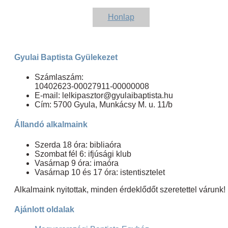
Honlap
Gyulai Baptista Gyülekezet
Számlaszám:
10402623-00027911-00000008
E-mail: lelkipasztor@gyulaibaptista.hu
Cím: 5700 Gyula, Munkácsy M. u. 11/b
Állandó alkalmaink
Szerda 18 óra: bibliaóra
Szombat fél 6: ifjúsági klub
Vasárnap 9 óra: imaóra
Vasárnap 10 és 17 óra: istentisztelet
Alkalmaink nyitottak, minden érdeklődőt szeretettel várunk!
Ajánlott oldalak