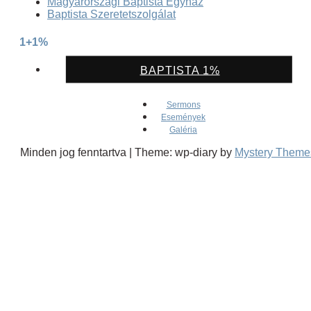
Magyarországi Baptista Egyház
Baptista Szeretetszolgálat
1+1%
BAPTISTA 1%
Sermons
Események
Galéria
Minden jog fenntartva
|
Theme: wp-diary by
Mystery Theme