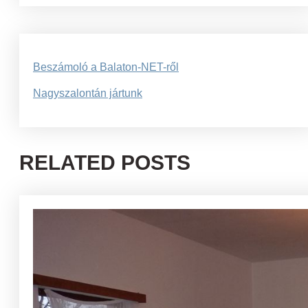
Bejegyzés
Beszámoló a Balaton-NET-ről
navigáció
Nagyszalontán jártunk
RELATED POSTS