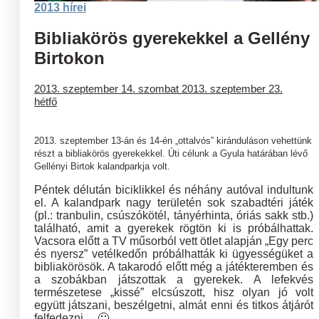
2013 hírei
Bibliakörös gyerekekkel a Gellény
Birtokon
2013. szeptember 14. szombat
2013. szeptember 23.
hétfő
2013. szeptember 13-án és 14-én „ottalvós” kiránduláson vehettünk
részt a bibliakörös gyerekekkel. Úti célunk a Gyula határában lévő
Gellényi Birtok kalandparkja volt.
Péntek délután biciklikkel és néhány autóval indultunk
el. A kalandpark nagy területén sok szabadtéri játék
(pl.: tranbulin, csúszókötél, tányérhinta, óriás sakk stb.)
található, amit a gyerekek rögtön ki is próbálhattak.
Vacsora előtt a TV műsorból vett ötlet alapján „Egy perc
és nyersz” vetélkedőn próbálhatták ki ügyességüket a
bibliakörösök. A takarodó előtt még a játékteremben és
a szobákban játszottak a gyerekek. A lefekvés
természetese „kissé” elcsúszott, hisz olyan jó volt
együtt játszani, beszélgetni, almát enni és titkos átjárót
felfedezni… 🙂