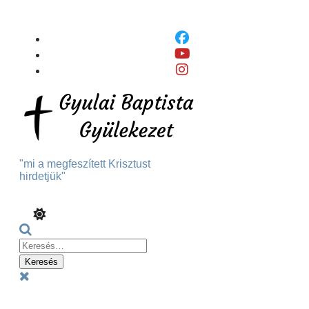
Skip
To
Content
"mi a megfeszített Krisztust
hirdetjük"
Keresés:
Menu