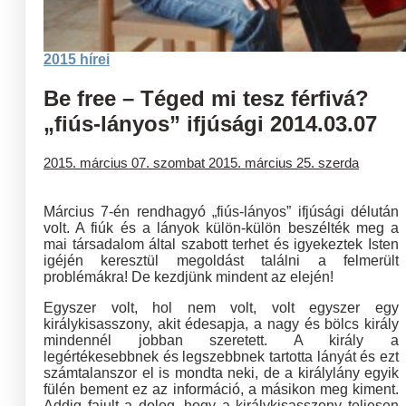
2015 hírei
Be free – Téged mi tesz férfivá?
„fiús-lányos” ifjúsági 2014.03.07
2015. március 07. szombat
2015. március 25. szerda
Március 7-én rendhagyó „fiús-lányos” ifjúsági délután
volt. A fiúk és a lányok külön-külön beszélték meg a
mai társadalom által szabott terhet és igyekeztek Isten
igéjén keresztül megoldást találni a felmerült
problémákra! De kezdjünk mindent az elején!
Egyszer volt, hol nem volt, volt egyszer egy
királykisasszony, akit édesapja, a nagy és bölcs király
mindennél jobban szeretett. A király a
legértékesebbnek és legszebbnek tartotta lányát és ezt
számtalanszor el is mondta neki, de a királylány egyik
fülén bement ez az információ, a másikon meg kiment.
Addig fajult a dolog, hogy a királykisasszony teljesen