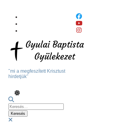
Skip
To
Content
"mi a megfeszített Krisztust
hirdetjük"
Keresés:
Menu