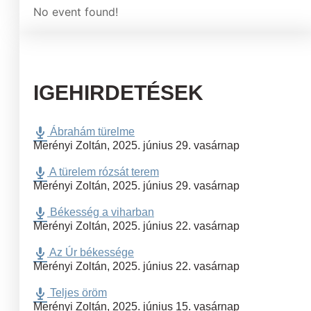
No event found!
IGEHIRDETÉSEK
Ábrahám türelme
Merényi Zoltán
,
2025. június 29. vasárnap
A türelem rózsát terem
Merényi Zoltán
,
2025. június 29. vasárnap
Békesség a viharban
Merényi Zoltán
,
2025. június 22. vasárnap
Az Úr békessége
Merényi Zoltán
,
2025. június 22. vasárnap
Teljes öröm
Merényi Zoltán
,
2025. június 15. vasárnap