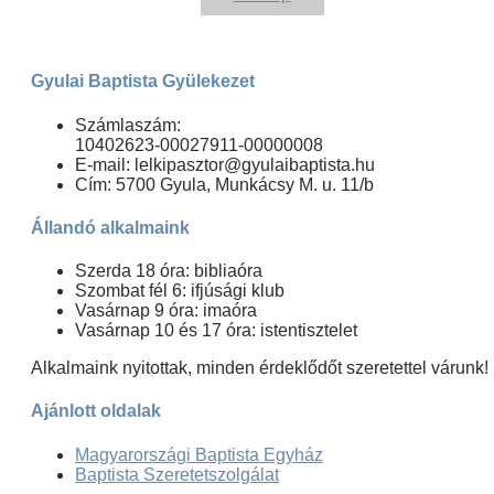
Gyulai Baptista Gyülekezet
Számlaszám:
10402623-00027911-00000008
E-mail: lelkipasztor@gyulaibaptista.hu
Cím: 5700 Gyula, Munkácsy M. u. 11/b
Állandó alkalmaink
Szerda 18 óra: bibliaóra
Szombat fél 6: ifjúsági klub
Vasárnap 9 óra: imaóra
Vasárnap 10 és 17 óra: istentisztelet
Alkalmaink nyitottak, minden érdeklődőt szeretettel várunk!
Ajánlott oldalak
Magyarországi Baptista Egyház
Baptista Szeretetszolgálat