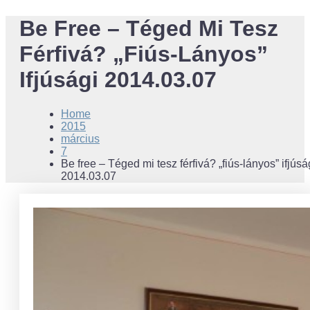
Be Free – Téged Mi Tesz
Férfivá? „fiús-Lányos”
Ifjúsági 2014.03.07
Home
2015
március
7
Be free – Téged mi tesz férfivá? „fiús-lányos” ifjúsá
2014.03.07