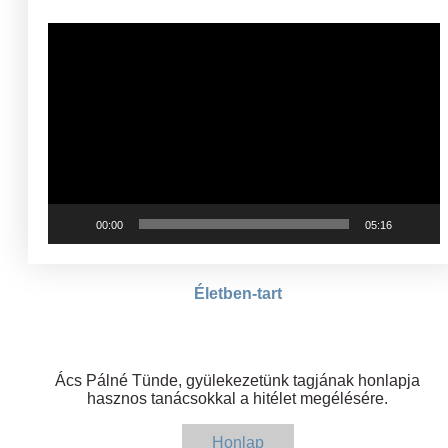
Videólejátszó
00:00
05:16
Életben-tart
Ács Pálné Tünde, gyülekezetünk tagjának honlapja
hasznos tanácsokkal a hitélet megélésére.
Honlap