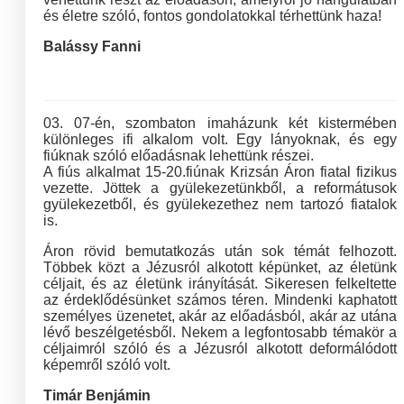
és életre szóló, fontos gondolatokkal térhettünk haza!
Balássy Fanni
03. 07-én, szombaton imaházunk két kistermében
különleges ifi alkalom volt. Egy lányoknak, és egy
fiúknak szóló előadásnak lehettünk részei.
A fiús alkalmat 15-20.fiúnak Krizsán Áron fiatal fizikus
vezette. Jöttek a gyülekezetünkből, a reformátusok
gyülekezetből, és gyülekezethez nem tartozó fiatalok
is.
Áron rövid bemutatkozás után sok témát felhozott.
Többek közt a Jézusról alkotott képünket, az életünk
céljait, és az életünk irányítását. Sikeresen felkeltette
az érdeklődésünket számos téren. Mindenki kaphatott
személyes üzenetet, akár az előadásból, akár az utána
lévő beszélgetésből. Nekem a legfontosabb témakör a
céljaimról szóló és a Jézusról alkotott deformálódott
képemről szóló volt.
Timár Benjámin