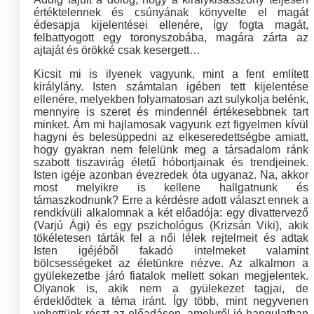
értéktelennek és csúnyának könyvelte el magát
édesapja kijelentései ellenére, így fogta magát,
felbattyogott egy toronyszobába, magára zárta az
ajtaját és örökké csak kesergett…
Kicsit mi is ilyenek vagyunk, mint a fent említett
királylány. Isten számtalan igében tett kijelentése
ellenére, melyekben folyamatosan azt sulykolja belénk,
mennyire is szeret és mindennél értékesebbnek tart
minket. Ám mi hajlamosak vagyunk ezt figyelmen kívül
hagyni és belesüppedni az elkeseredettségbe amiatt,
hogy gyakran nem felelünk meg a társadalom ránk
szabott tiszavirág életű hóbortjainak és trendjeinek.
Isten igéje azonban évezredek óta ugyanaz. Na, akkor
most melyikre is kellene hallgatnunk és
támaszkodnunk? Erre a kérdésre adott választ ennek a
rendkívüli alkalomnak a két előadója: egy divattervező
(Varjú Ági) és egy pszichológus (Krizsán Viki), akik
tökéletesen tárták fel a női lélek rejtelmeit és adtak
Isten igéjéből fakadó intelmeket valamint
bölcsességeket az életünkre nézve. Az alkalmon a
gyülekezetbe járó fiatalok mellett sokan megjelentek.
Olyanok is, akik nem a gyülekezet tagjai, de
érdeklődtek a téma iránt. Így több, mint negyvenen
vehettünk részt az előadáson, amelyről jó hangulatban