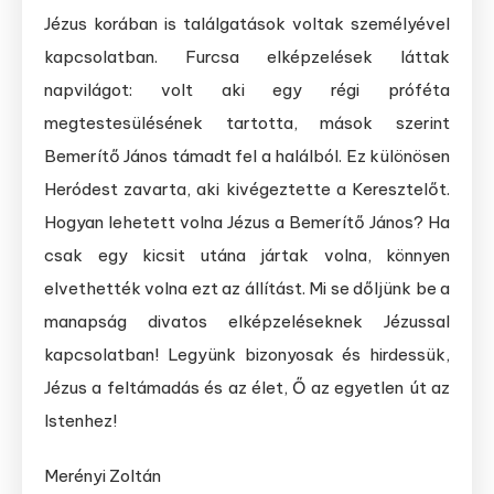
Jézus korában is találgatások voltak személyével
kapcsolatban. Furcsa elképzelések láttak
napvilágot: volt aki egy régi próféta
megtestesülésének tartotta, mások szerint
Bemerítő János támadt fel a halálból. Ez különösen
Heródest zavarta, aki kivégeztette a Keresztelőt.
Hogyan lehetett volna Jézus a Bemerítő János? Ha
csak egy kicsit utána jártak volna, könnyen
elvethették volna ezt az állítást. Mi se dőljünk be a
manapság divatos elképzeléseknek Jézussal
kapcsolatban! Legyünk bizonyosak és hirdessük,
Jézus a feltámadás és az élet, Ő az egyetlen út az
Istenhez!
Merényi Zoltán