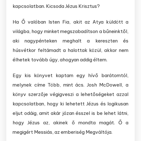
kapcsolatban. Kicsoda Jézus Krisztus?
Ha Ő valóban Isten Fia, akit az Atya küldött a
világba, hogy minket megszabadítson a bűneinktől,
aki nagypénteken meghalt a kereszten és
húsvétkor feltámadt a halottak közül, akkor nem
élhetek tovább úgy, ahogyan addig éltem.
Egy kis könyvet kaptam egy hívő barátomtól,
melynek címe Több, mint ács. Josh McDowell, a
könyv szerzője végigveszi a lehetőségeket azzal
kapcsolatban, hogy ki lehetett Jézus és logikusan
eljut odáig, amit akár józan ésszel is be lehet látni,
hogy Jézus az, akinek ő mondta magát. Ő a
megigért Messiás, az emberiség Megváltója.