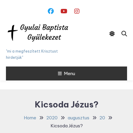
Skip
To
Content
"mi a megfeszített Krisztust
hirdetjük"
Menu
Kicsoda Jézus?
Home
2020
augusztus
20
Kicsoda Jézus?