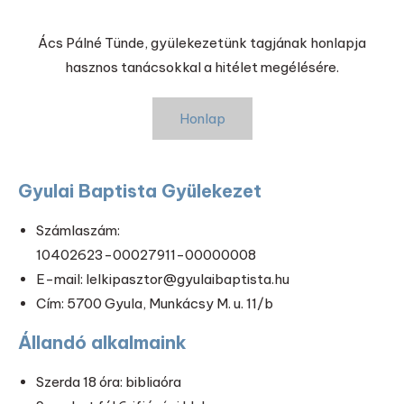
Ács Pálné Tünde, gyülekezetünk tagjának honlapja
hasznos tanácsokkal a hitélet megélésére.
Honlap
Gyulai Baptista Gyülekezet
Számlaszám:
10402623-00027911-00000008
E-mail: lelkipasztor@gyulaibaptista.hu
Cím: 5700 Gyula, Munkácsy M. u. 11/b
Állandó alkalmaink
Szerda 18 óra: bibliaóra