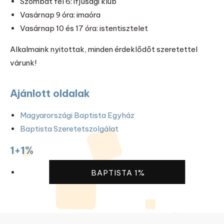
Szombat fél 6: ifjúsági klub
Vasárnap 9 óra: imaóra
Vasárnap 10 és 17 óra: istentisztelet
Alkalmaink nyitottak, minden érdeklődőt szeretettel
várunk!
Ajánlott oldalak
Magyarországi Baptista Egyház
Baptista Szeretetszolgálat
1+1%
BAPTISTA 1%