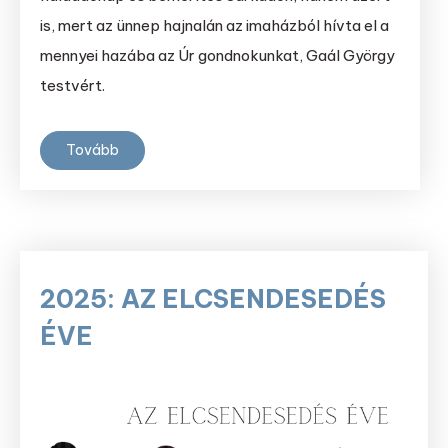
is, mert az ünnep hajnalán az imaházból hívta el a
mennyei hazába az Úr gondnokunkat, Gaál György
testvért.
Tovább
2025: AZ ELCSENDESEDÉS
ÉVE