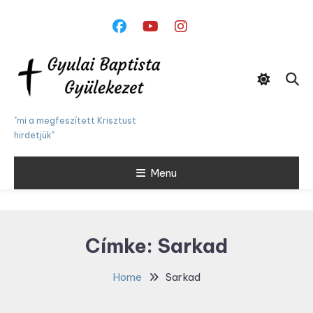
Skip
To
Content
"mi a megfeszített Krisztust
hirdetjük"
Menu
Címke:
Sarkad
Home
Sarkad