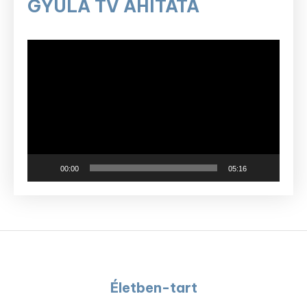
GYULA TV ÁHÍTATA
Videólejátszó
00:00
05:16
Életben-tart