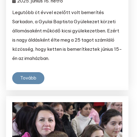
2025. június 16. hétfő
Legutóbb öt évvel ezelőtt volt bemerítés
Sarkadon, a Gyulai Baptista Gyülekezet körzeti
állomásaként működő kicsi gyülekezetben. Ezért
is nagy áldásként élte meg a 25 tagot számláló
közösség, hogy ketten is bemerítkeztek június 15-
én az imaházban.
Tovább