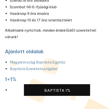
Szerda 18 óra: bibliaóra
Szombat fél 6: ifjúsági klub
Vasárnap 9 óra: imaóra
Vasárnap 10 és 17 óra: istentisztelet
Alkalmaink nyitottak, minden érdeklődőt szeretettel
várunk!
Ajánlott oldalak
Magyarországi Baptista Egyház
Baptista Szeretetszolgálat
1+1%
BAPTISTA 1%