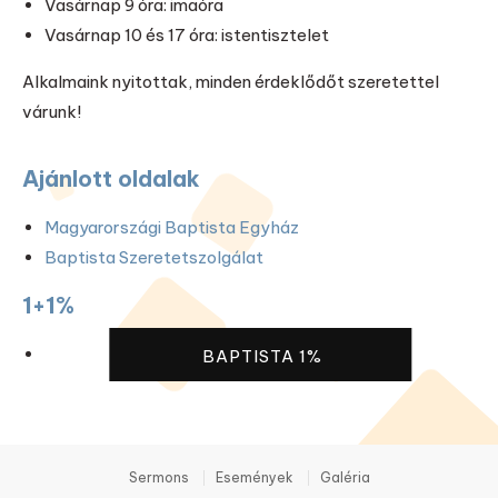
Vasárnap 9 óra: imaóra
Vasárnap 10 és 17 óra: istentisztelet
Alkalmaink nyitottak, minden érdeklődőt szeretettel
várunk!
Ajánlott oldalak
Magyarországi Baptista Egyház
Baptista Szeretetszolgálat
1+1%
BAPTISTA 1%
Sermons
Események
Galéria