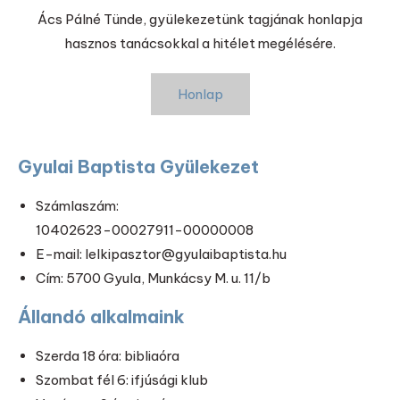
Ács Pálné Tünde, gyülekezetünk tagjának honlapja
hasznos tanácsokkal a hitélet megélésére.
Honlap
Gyulai Baptista Gyülekezet
Számlaszám:
10402623-00027911-00000008
E-mail: lelkipasztor@gyulaibaptista.hu
Cím: 5700 Gyula, Munkácsy M. u. 11/b
Állandó alkalmaink
Szerda 18 óra: bibliaóra
Szombat fél 6: ifjúsági klub