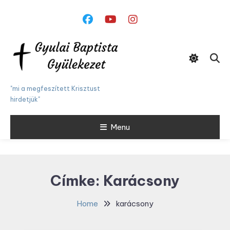
Skip
To
Content
"mi a megfeszített Krisztust
hirdetjük"
Menu
Címke:
Karácsony
Home
karácsony