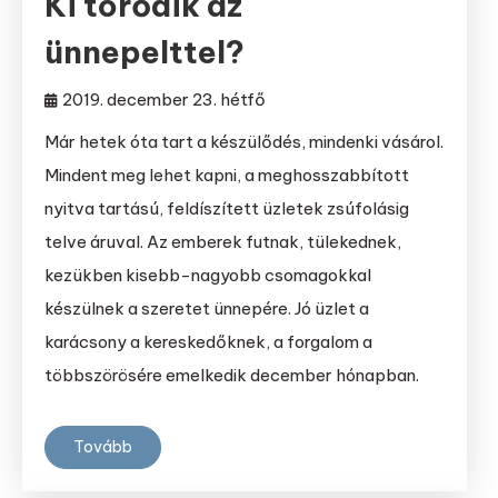
Ki törődik az
ünnepelttel?
2019. december 23. hétfő
Már hetek óta tart a készülődés, mindenki vásárol.
Mindent meg lehet kapni, a meghosszabbított
nyitva tartású, feldíszített üzletek zsúfolásig
telve áruval. Az emberek futnak, tülekednek,
kezükben kisebb-nagyobb csomagokkal
készülnek a szeretet ünnepére. Jó üzlet a
karácsony a kereskedőknek, a forgalom a
többszörösére emelkedik december hónapban.
Tovább