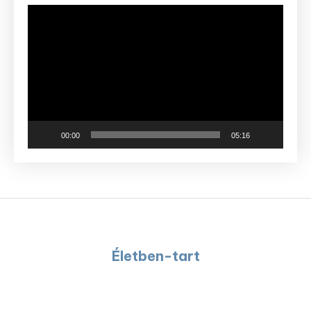
Videólejátszó
00:00
05:16
Életben-tart